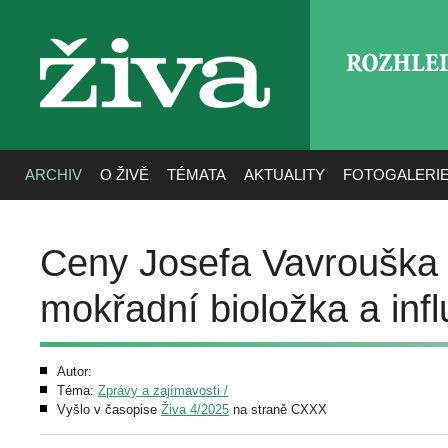
ROZHLE
živa
ARCHIV
O ŽIVĚ
TÉMATA
AKTUALITY
FOTOGALERI
Ceny Josefa Vavrouška
mokřadní bioložka a inf
Autor:
Téma:
Zprávy a zajímavosti /
Vyšlo v časopise
Živa 4/2025
na straně CXXX