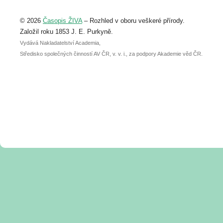
Upozorňujeme, že termín pro odeslání
© 2026
Časopis ŽIVA
– Rozhled v oboru veškeré přírody.
abstraktu přihlášené přednášky nebo
posteru je už 30. června.
Založil roku 1853 J. E. Purkyně.
Vydává Nakladatelství Academia,
Středisko společných činností AV ČR, v. v. i., za podpory Akademie věd ČR.