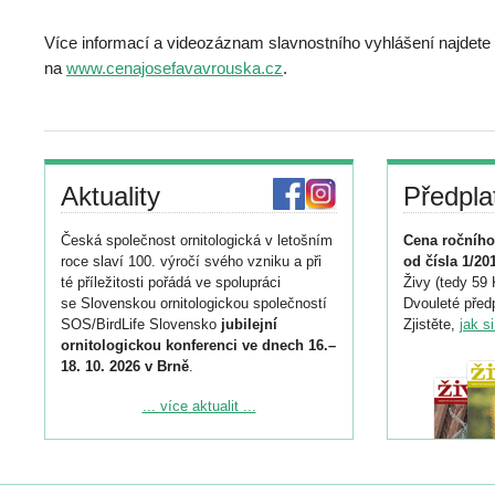
Více informací a videozáznam slavnostního vyhlášení najdete
na
www.cenajosefavavrouska.cz
.
Aktuality
Předpla
Česká společnost ornitologická v letošním
Cena ročního
roce slaví 100. výročí svého vzniku a při
od čísla 1/20
té příležitosti pořádá ve spolupráci
Živy (tedy 59 
se Slovenskou ornitologickou společností
Dvouleté předp
SOS/BirdLife Slovensko
jubilejní
Zjistěte,
jak s
ornitologickou konferenci ve dnech 16.–
18. 10. 2026 v Brně
.
Podrobnější informace ke konferenci
... více aktualit ...
naleznete zde:
https://www.birdlife.cz/konference-2026/
Registrovat se můžete do 6. září.