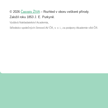
Upozorňujeme, že termín pro odeslání
© 2026
Časopis ŽIVA
– Rozhled v oboru veškeré přírody.
abstraktu přihlášené přednášky nebo
posteru je už 30. června.
Založil roku 1853 J. E. Purkyně.
Vydává Nakladatelství Academia,
Středisko společných činností AV ČR, v. v. i., za podpory Akademie věd ČR.