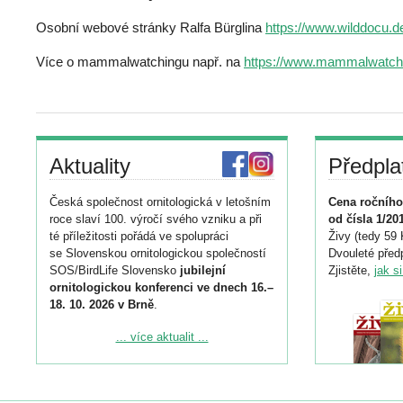
Osobní webové stránky Ralfa Bürglina
https://www.wilddocu.d
Více o mammalwatchingu např. na
https://www.mammalwatch
Aktuality
Předpla
Česká společnost ornitologická v letošním
Cena ročního
roce slaví 100. výročí svého vzniku a při
od čísla 1/20
té příležitosti pořádá ve spolupráci
Živy (tedy 59 
se Slovenskou ornitologickou společností
Dvouleté předp
SOS/BirdLife Slovensko
jubilejní
Zjistěte,
jak s
ornitologickou konferenci ve dnech 16.–
18. 10. 2026 v Brně
.
Podrobnější informace ke konferenci
... více aktualit ...
naleznete zde:
https://www.birdlife.cz/konference-2026/
Registrovat se můžete do 6. září.