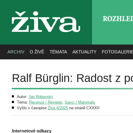
ROZHLE
živa
ARCHIV
O ŽIVĚ
TÉMATA
AKTUALITY
FOTOGALERI
Ralf Bürglin: Radost z 
Autor:
Jan Robovský
Téma:
Recenze / Reviews
,
Savci / Mammals
Vyšlo v časopise
Živa 4/2025
na straně CXXXII
Internetové odkazy