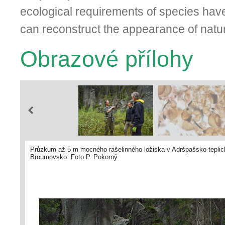
ecological requirements of species hav
can reconstruct the appearance of nat
Obrazové přílohy
Průzkum až 5 m mocného rašelinného ložiska v Adršpašsko-teplick
Broumovsko. Foto P. Pokorný