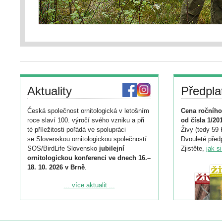
Aktuality
Předpla
Česká společnost ornitologická v letošním
Cena ročního
roce slaví 100. výročí svého vzniku a při
od čísla 1/20
té příležitosti pořádá ve spolupráci
Živy (tedy 59 
se Slovenskou ornitologickou společností
Dvouleté předp
SOS/BirdLife Slovensko
jubilejní
Zjistěte,
jak s
ornitologickou konferenci ve dnech 16.–
18. 10. 2026 v Brně
.
Podrobnější informace ke konferenci
... více aktualit ...
naleznete zde:
https://www.birdlife.cz/konference-2026/
Registrovat se můžete do 6. září.