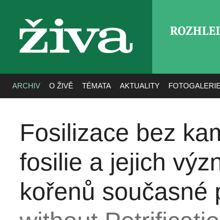
ROZHLE
živa
ARCHIV
O ŽIVĚ
TÉMATA
AKTUALITY
FOTOGALERI
Fosilizace bez ka
fosilie a jejich v
kořenů současné p