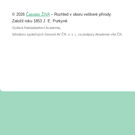
Upozorňujeme, že termín pro odeslání
© 2026
Časopis ŽIVA
– Rozhled v oboru veškeré přírody.
abstraktu přihlášené přednášky nebo
posteru je už 30. června.
Založil roku 1853 J. E. Purkyně.
Vydává Nakladatelství Academia,
Středisko společných činností AV ČR, v. v. i., za podpory Akademie věd ČR.