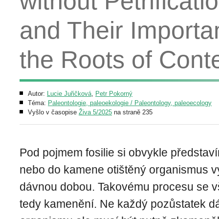
without Petrificat
and Their Importa
the Roots of Con
Autor:
Lucie Juřičková
,
Petr Pokorný
Téma:
Paleontologie, paleoekologie / Paleontology, paleoecology
Vyšlo v časopise
Živa 5/2025
na straně 235
Pod pojmem fosilie si obvykle předsta
nebo do kamene otištěný organismus v
dávnou dobou. Takovému procesu se vša
tedy kamenění. Ne každý pozůstatek d