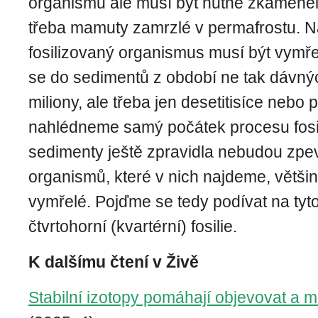
organismu ale musí být nutně zkamen
třeba mamuty zamrzlé v permafrostu. N
fosilizovaný organismus musí být vymře
se do sedimentů z období ne tak dávných
miliony, ale třeba jen desetitisíce nebo 
nahlédneme samý počátek procesu fosil
sedimenty ještě zpravidla nebudou zpe
organismů, které v nich najdeme, větš
vymřelé. Pojďme se tedy podívat na tyt
čtvrtohorní (kvartérní) fosilie.
K dalšímu čtení v Živě
Stabilní izotopy pomáhají objevovat a m