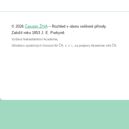
https://www.birdlife.cz/konference-2026/
Registrovat se můžete do 6. září.
Upozorňujeme, že termín pro odeslání
© 2026
Časopis ŽIVA
– Rozhled v oboru veškeré přírody.
abstraktu přihlášené přednášky nebo
posteru je už 30. června.
Založil roku 1853 J. E. Purkyně.
Vydává Nakladatelství Academia,
Středisko společných činností AV ČR, v. v. i., za podpory Akademie věd ČR.