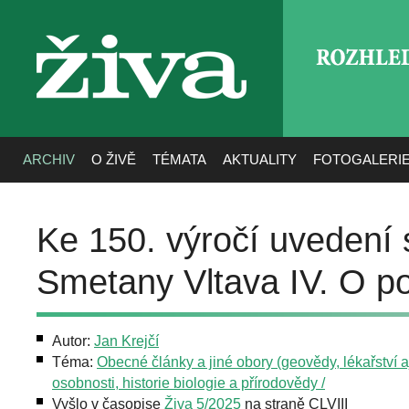
ROZHLE
živa
ARCHIV
O ŽIVĚ
TÉMATA
AKTUALITY
FOTOGALERI
Ke 150. výročí uvedení
Smetany Vltava IV. O po
Autor:
Jan Krejčí
Téma:
Obecné články a jiné obory (geovědy, lékařství aj
osobnosti, historie biologie a přírodovědy /
Vyšlo v časopise
Živa 5/2025
na straně CLVIII