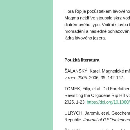
Hora Říp je pozůstatkem lávového j
Magma nejdříve stoupalo skrz vod
diatrémového typu. Vnitřní stavba t
hromadění a následné ochlazování
jádra lávového jezera.
Použitá literatura
ŠALANSKÝ, Karel. Magnetické měř
v roce 2005,
2006, 39: 142-147.
TOMEK, Filip, et al. Did Forefathe
Revisiting the Oligocene Říp Hill
2025, 1-23.
https://doi.org/10.10
ULRYCH, Jaromir, et al. Geochemica
Republic.
Journal of GEOsciences