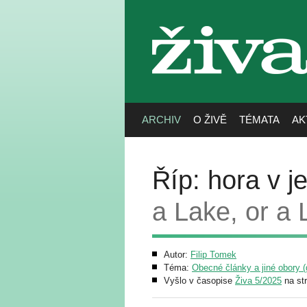
živa
ARCHIV
O ŽIVĚ
TÉMATA
AK
Říp: hora v j
a Lake, or a L
Autor:
Filip Tomek
Téma:
Obecné články a jiné obory (g
Vyšlo v časopise
Živa 5/2025
na st