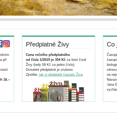
Předplatné Živy
Co 
tošním
Cena ročního předplatného
Časopi
a při
od čísla 1/2019 je 354 Kč
za šest čísel
časopi
Živy (tedy 59 Kč za jedno číslo).
biolog
ností
Dvouleté předplatné je zrušeno.
věnova
Zjistěte,
jak si předplatit časopis Živa
.
na nej
h 16.–
Navazu
Jana E
vycház
i
026/