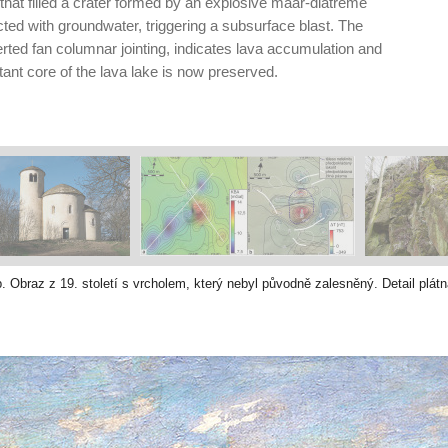
e that filled a crater formed by an explosive maar-diatreme
ed with groundwater, triggering a subsurface blast. The
verted fan columnar jointing, indicates lava accumulation and
stant core of the lava lake is now preserved.
. Obraz z 19. století s vrcholem, který nebyl původně zalesněný. Detail plát