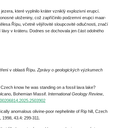
ezera, které vyplnilo kráter vzniklý explozivní erupcí.
onosné uloženiny, což zapříčinilo podzemní erupci maar-
ělesa Řípu, včetně vějířovité sloupcovité odlučnosti, značí
 lávy v kráteru. Dodnes se dochovala jen část odolného
ení v oblasti Řípu.
Zprávy o geologických výzkumech
r Czech know he was standing on a fossil lava lake?
 volcano, Bohemian Massif.
International Geology Review
,
80/00206814.2025.2503902
lly anomalous olivine-poor nephelinite of Rip hill, Czech
, 1998, 43.4: 299-311.