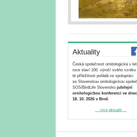
Aktuality
Česká společnost ornitologická v le
roce slaví 100. výročí svého vzniku 
té příležitosti pořádá ve spolupráci
se Slovenskou ornitologickou společ
SOS/BirdLife Slovensko
jubilejní
ornitologickou konferenci ve dnec
18. 10. 2026 v Brně
.
Podrobnější informace ke konferenc
... více aktualit ...
naleznete zde:
https://www.birdlife.cz/konference-2
Registrovat se můžete do 6. září.