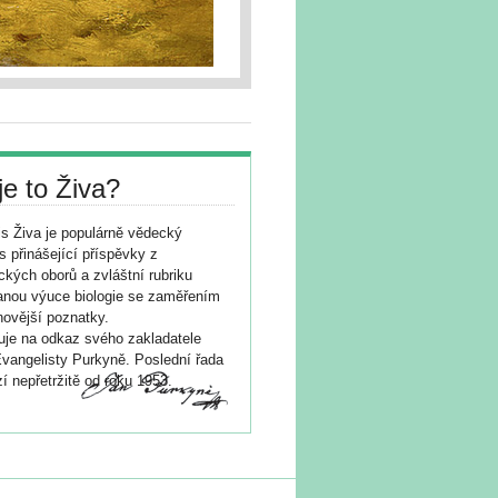
je to Živa?
s Živa je populárně vědecký
s přinášející příspěvky z
ických oborů a zvláštní rubriku
nou výuce biologie se zaměřením
novější poznatky.
je na odkaz svého zakladatele
vangelisty Purkyně. Poslední řada
í nepřetržitě od roku 1953.