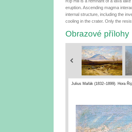
Říp Hill is a remnant of a lava lak
eruption. Ascending magma interact
internal structure, including the in
cooling in the crater. Only the resi
Obrazové přílohy
Julius Mařák (1832–1899). Hora Říp