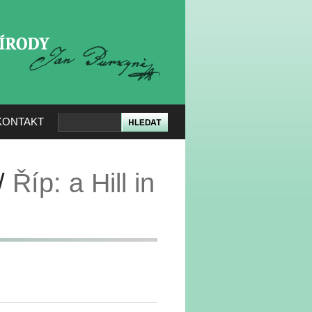
KERÉ PŘÍRODY
KONTAKT
 /
Říp: a Hill in