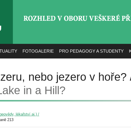
ROZHLED V OBORU VEŠ
TUALITY
FOTOGALERIE
PRO PEDAGOGY A STUDENTY
ezeru, nebo jezero v hoře?
ake in a Hill?
eovědy, lékařství aj.) /
raně 213