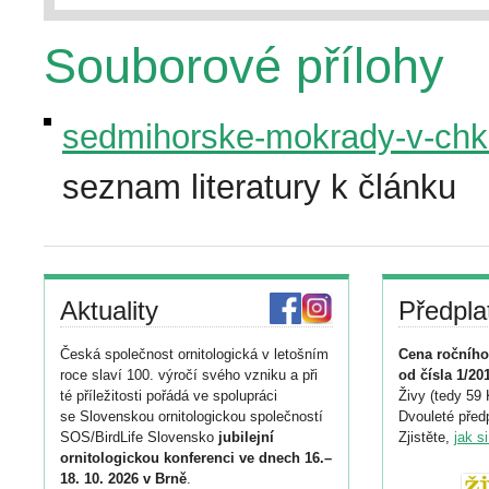
Souborové přílohy
sedmihorske-mokrady-v-chko
seznam literatury k článku
Aktuality
Předpla
Česká společnost ornitologická v letošním
Cena ročního
roce slaví 100. výročí svého vzniku a při
od čísla 1/20
té příležitosti pořádá ve spolupráci
Živy (tedy 59 
se Slovenskou ornitologickou společností
Dvouleté předp
SOS/BirdLife Slovensko
jubilejní
Zjistěte,
jak s
ornitologickou konferenci ve dnech 16.–
18. 10. 2026 v Brně
.