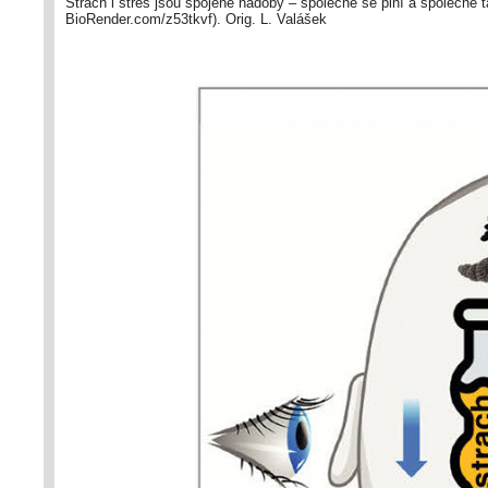
Strach i stres jsou spojené nádoby – společně se plní a společně 
BioRender.com/z53tkvf). Orig. L. Valášek