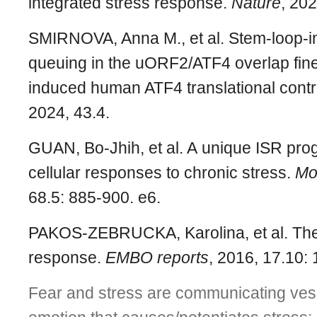
integrated stress response.
Nature
, 202
SMIRNOVA, Anna M., et al. Stem-loop-
queuing in the uORF2/ATF4 overlap fine
induced human ATF4 translational contr
2024, 43.4.
GUAN, Bo-Jhih, et al. A unique ISR pr
cellular responses to chronic stress.
Mol
68.5: 885-900. e6.
PAKOS
‐
ZEBRUCKA, Karolina, et al. The
response.
EMBO reports
, 2016, 17.10:
Fear and stress are communicating vess