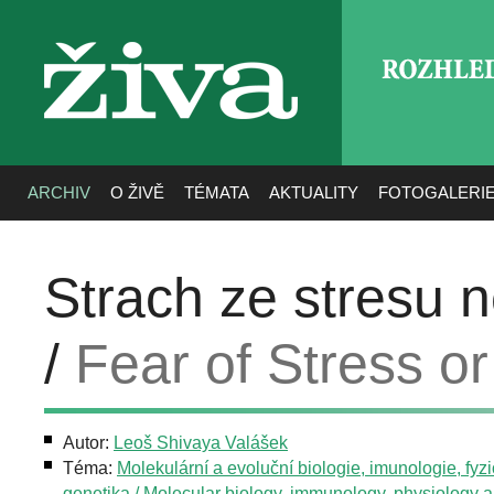
ROZHLE
živa
ARCHIV
O ŽIVĚ
TÉMATA
AKTUALITY
FOTOGALERI
Strach ze stresu 
/
Fear of Stress o
Autor:
Leoš Shivaya Valášek
Téma:
Molekulární a evoluční biologie, imunologie, fyzi
genetika / Molecular biology, immunology, physiology 