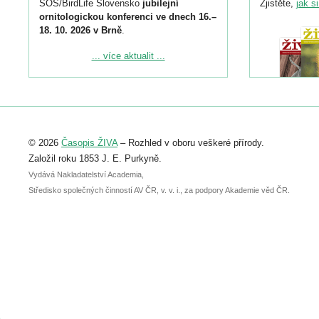
SOS/BirdLife Slovensko
jubilejní
Zjistěte,
jak s
ornitologickou konferenci ve dnech 16.–
18. 10. 2026 v Brně
.
Podrobnější informace ke konferenci
... více aktualit ...
naleznete zde:
https://www.birdlife.cz/konference-2026/
Registrovat se můžete do 6. září.
Upozorňujeme, že termín pro odeslání
© 2026
Časopis ŽIVA
– Rozhled v oboru veškeré přírody.
abstraktu přihlášené přednášky nebo
posteru je už 30. června.
Založil roku 1853 J. E. Purkyně.
Vydává Nakladatelství Academia,
Středisko společných činností AV ČR, v. v. i., za podpory Akademie věd ČR.