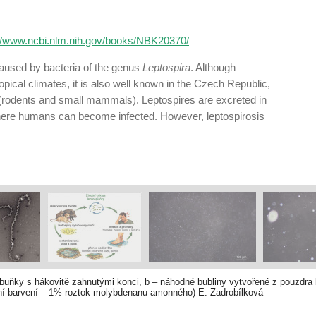
://www.ncbi.nlm.nih.gov/books/NBK20370/
 caused by bacteria of the genus
Leptospira
. Although
pical climates, it is also well known in the Czech Republic,
 (rodents and small mammals). Leptospires are excreted in
 where humans can become infected. However, leptospirosis
uňky s hákovitě zahnutými konci, b – náhodné bubliny vytvořené z pouzdra b
ní barvení – 1% roztok molybdenanu amonného) E. Zadrobílková