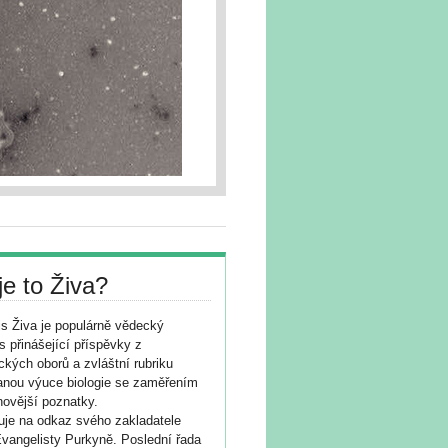
je to Živa?
s Živa je populárně vědecký
s přinášející příspěvky z
ických oborů a zvláštní rubriku
nou výuce biologie se zaměřením
novější poznatky.
je na odkaz svého zakladatele
vangelisty Purkyně. Poslední řada