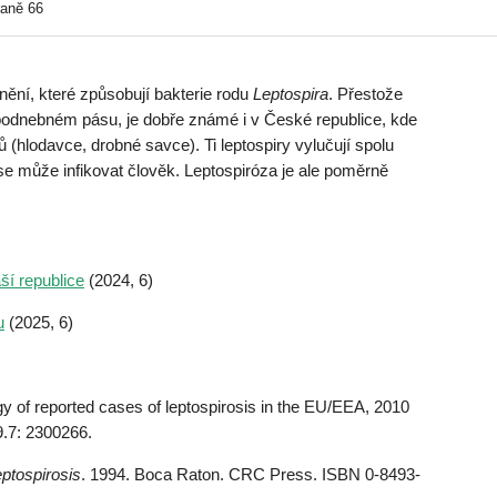
raně 66
ění, které způsobují bakterie rodu
Leptospira
. Přestože
podnebném pásu, je dobře známé i v České republice, kde
 (hlodavce, drobné savce). Ti leptospiry vylučují spolu
se může infikovat člověk. Leptospiróza je ale poměrně
ší republice
(2024, 6)
u
(2025, 6)
y of reported cases of leptospirosis in the EU/EEA, 2010
9.7: 2300266.
eptospirosis
. 1994. Boca Raton. CRC Press. ISBN 0-8493-