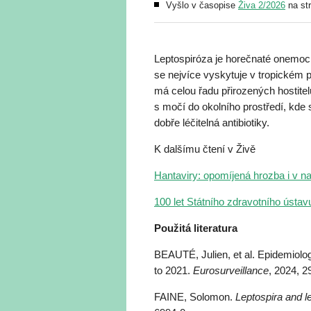
Vyšlo v časopise
Živa 2/2026
na st
Leptospiróza je horečnaté onemocn
se nejvíce vyskytuje v tropickém 
má celou řadu přirozených hostitelů
s močí do okolního prostředí, kde 
dobře léčitelná antibiotiky.
K dalšímu čtení v Živě
Hantaviry: opomíjená hrozba i v na
100 let Státního zdravotního ústav
Použitá literatura
BEAUTÉ, Julien, et al. Epidemiolog
to 2021.
Eurosurveillance
, 2024, 2
FAINE, Solomon.
Leptospira and l