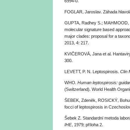
6994-0.
FOGLAR, Jaroslav. Záhada hlavolam
GUPTA, Radhey S.; MAHMOOD, Sh
molecular signature based approach
major clades: proposal for a taxon
2013, 4: 217.
KVIČEROVÁ, Jana et al. Hantaviry:
300.
LEVETT, P. N. Leptospirosis.
Clin 
WHO.
Human leptospirosis: guidan
(Switzerland). World Health Organi
ŠEBEK, Zdeněk, ROSICKÝ, Bohumír.
focci of leptospirosis in Czechosl
Šebek Z. Standardní metoda labora
IHE
, 1979; příloha 2.