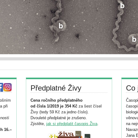
Předplatné Živy
Co 
tošním
Cena ročního předplatného
Časopi
a při
od čísla 1/2019 je 354 Kč
za šest čísel
časopi
Živy (tedy 59 Kč za jedno číslo).
biolog
ností
Dvouleté předplatné je zrušeno.
věnova
Zjistěte,
jak si předplatit časopis Živa
.
na nej
h 16.–
Navazu
Jana E