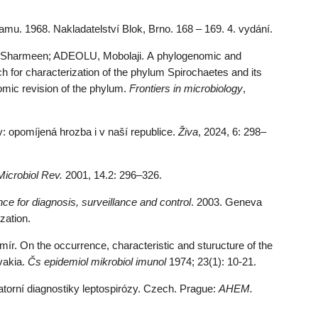
u. 1968. Nakladatelství Blok, Brno. 168 – 169. 4. vydání.
armeen; ADEOLU, Mobolaji. A phylogenomic and
 for characterization of the phylum Spirochaetes and its
omic revision of the phylum.
Frontiers in microbiology
,
 opomíjená hrozba i v naší republice.
Živa
, 2024, 6: 298–
Microbiol Rev.
2001, 14.2: 296–326.
ce for diagnosis, surveillance and control
. 2003. Geneva
zation.
 On the occurrence, characteristic and sturucture of the
ovakia.
Čs epidemiol mikrobiol imunol
1974; 23(1): 10-21.
torní diagnostiky leptospirózy. Czech. Prague:
AHEM.