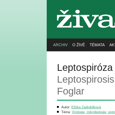
živa
ARCHIV
O ŽIVĚ
TÉMATA
AK
Leptospiróza 
Leptospirosis
Foglar
Autor:
Eliška Zadrobílková
Téma:
Virologie, mikrobiologie, prot