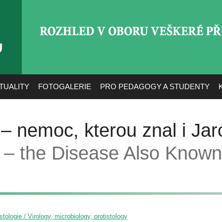
ROZHLED V OBORU VEŠ
TUALITY
FOTOGALERIE
PRO PEDAGOGY A STUDENTY
– nemoc, kterou znal i Jaro
 – the Disease Also Known
istologie / Virology, microbiology, protistology