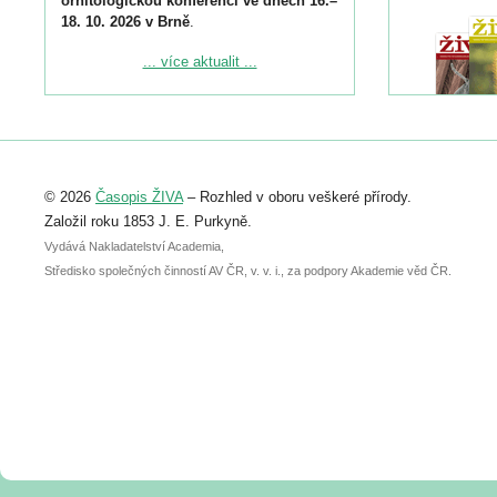
ornitologickou konferenci ve dnech 16.–
18. 10. 2026 v Brně
.
Podrobnější informace ke konferenci
... více aktualit ...
naleznete zde:
https://www.birdlife.cz/konference-2026/
Registrovat se můžete do 6. září.
Upozorňujeme, že termín pro odeslání
© 2026
Časopis ŽIVA
– Rozhled v oboru veškeré přírody.
abstraktu přihlášené přednášky nebo
posteru je už 30. června.
Založil roku 1853 J. E. Purkyně.
Vydává Nakladatelství Academia,
Středisko společných činností AV ČR, v. v. i., za podpory Akademie věd ČR.