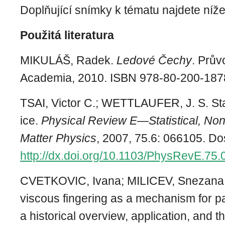
Doplňující snímky k tématu najdete níže
Použitá literatura
MIKULÁŠ, Radek.
Ledové Čechy
. Prův
Academia, 2010. ISBN 978-80-200-187
TSAI, Victor C.; WETTLAUFER, J. S. Sta
ice.
Physical Review E—Statistical, Nonl
Matter Physics
, 2007, 75.6: 066105. Do
http://dx.doi.org/10.1103/PhysRevE.75
CVETKOVIC, Ivana; MILICEV, Snezana.
viscous fingering as a mechanism for pa
a historical overview, application, and t