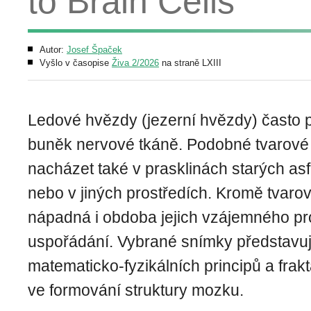
to Brain Cells
Autor:
Josef Špaček
Vyšlo v časopise
Živa 2/2026
na straně LXIII
Ledové hvězdy (jezerní hvězdy) často p
buněk nervové tkáně. Podobné tvarové
nacházet také v prasklinách starých as
nebo v jiných prostředích. Kromě tvaro
nápadná i obdoba jejich vzájemného p
uspořádání. Vybrané snímky představují
matematicko-fyzikálních principů a frak
ve formování struktury mozku.