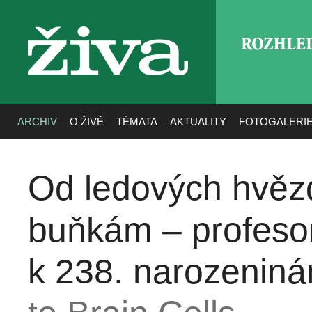
ROZHLE
živa
ARCHIV
O ŽIVĚ
TÉMATA
AKTUALITY
FOTOGALERI
Od ledových hvě
buňkám – profeso
k 238. narozenin