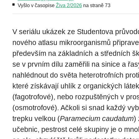
Vyšlo v časopise
Živa 2/2026
na straně 73
V seriálu ukázek ze Studentova průvod
nového atlasu mikroorganismů připrav
především na základních a středních š
se v prvním dílu zaměřili na sinice a ř
nahlédnout do světa heterotrofních prot
které získávají uhlík z organických láte
(fagotrofové), nebo rozpuštěných v pros
(osmotrofové). Ačkoli si snad každý vy
trepku velkou (
Paramecium caudatum
)
učebnic, pestrost celé skupiny je o mno