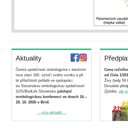
Aktuality
Předpla
Česká společnost ornitologická v letošním
Cena ročního
roce slaví 100. výročí svého vzniku a při
od čísla 1/20
té příležitosti pořádá ve spolupráci
Živy (tedy 59 
se Slovenskou ornitologickou společností
Dvouleté předp
SOS/BirdLife Slovensko
jubilejní
Zjistěte,
jak s
ornitologickou konferenci ve dnech 16.–
18. 10. 2026 v Brně
.
Podrobnější informace ke konferenci
... více aktualit ...
naleznete zde:
https://www.birdlife.cz/konference-2026/