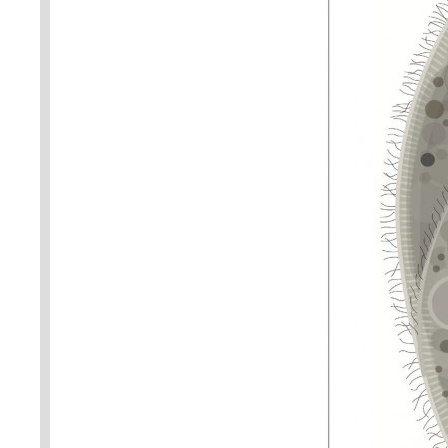
symbiotické řasy. Orig. J. Kubí