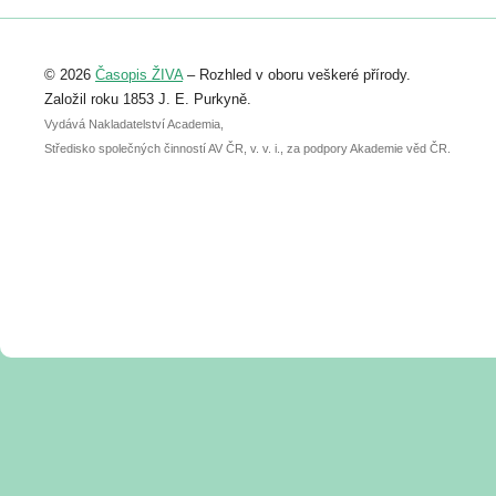
Registrovat se můžete do 6. září.
Upozorňujeme, že termín pro odeslání
© 2026
Časopis ŽIVA
– Rozhled v oboru veškeré přírody.
abstraktu přihlášené přednášky nebo
posteru je už 30. června.
Založil roku 1853 J. E. Purkyně.
Vydává Nakladatelství Academia,
Středisko společných činností AV ČR, v. v. i., za podpory Akademie věd ČR.