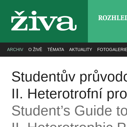
ROZHLE
živa
ARCHIV
O ŽIVĚ
TÉMATA
AKTUALITY
FOTOGALERI
Studentův průvod
II. Heterotrofní pro
Student’s Guide t