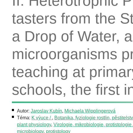
II. Heterotrophic Pr
tasters from the S
a Drop of Water, a
microorganisms pr
teaching at prima
schools, the first 
Autor:
Jaroslav Kubín
,
Michaela Wipplingerová
Téma:
K výuce /
,
Botanika, fyziologie rostlin, pěstitelstv
plant physiology
,
Virologie, mikrobiologie, protistologie 
microbiology, protistology