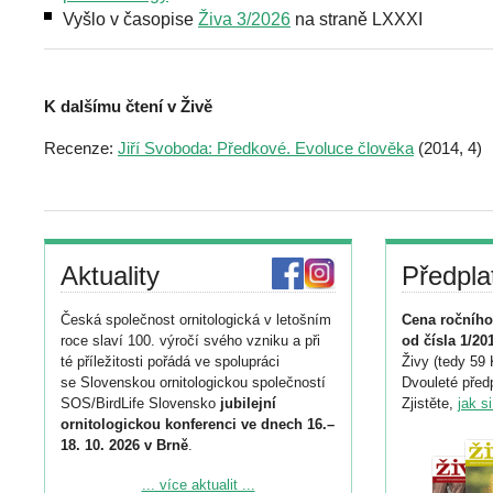
Vyšlo v časopise
Živa 3/2026
na straně LXXXI
K dalšímu čtení v Živě
Recenze:
Jiří Svoboda: Předkové. Evoluce člověka
(2014, 4)
Aktuality
Předpla
Česká společnost ornitologická v letošním
Cena ročního
roce slaví 100. výročí svého vzniku a při
od čísla 1/20
té příležitosti pořádá ve spolupráci
Živy (tedy 59 
se Slovenskou ornitologickou společností
Dvouleté předp
SOS/BirdLife Slovensko
jubilejní
Zjistěte,
jak s
ornitologickou konferenci ve dnech 16.–
18. 10. 2026 v Brně
.
Podrobnější informace ke konferenci
... více aktualit ...