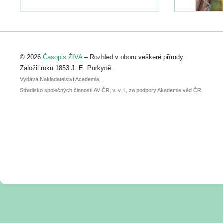
naleznete zde:
https://www.birdlife.cz/konference-2026/
Registrovat se můžete do 6. září.
Upozorňujeme, že termín pro odeslání
© 2026
Časopis ŽIVA
– Rozhled v oboru veškeré přírody.
abstraktu přihlášené přednášky nebo
posteru je už 30. června.
Založil roku 1853 J. E. Purkyně.
Vydává Nakladatelství Academia,
Středisko společných činností AV ČR, v. v. i., za podpory Akademie věd ČR.