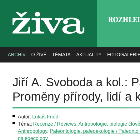
ROZHLE
živa
ARCHIV
O ŽIVĚ
TÉMATA
AKTUALITY
FOTOGALERI
Jiří A. Svoboda a kol.: 
Proměny přírody, lidí a k
Autor:
Lukáš Friedl
Téma:
Recenze / Reviews
,
Antropologie, biologie člově
Anthropology
,
Paleontologie, paleoekologie / Paleontol
paleoecology