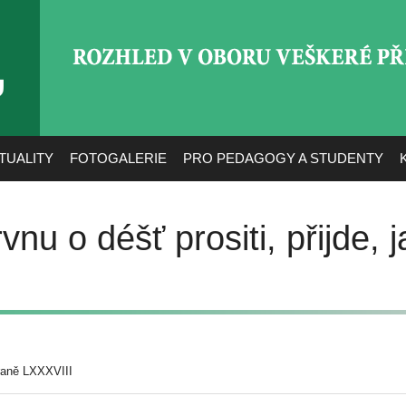
ROZHLED V OBORU VEŠ
TUALITY
FOTOGALERIE
PRO PEDAGOGY A STUDENTY
vnu o déšť prositi, přijde,
raně LXXXVIII