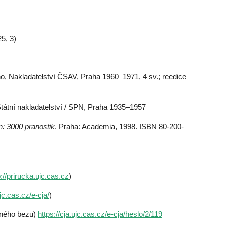
5, 3)
o, Nakladatelství ČSAV, Praha 1960–1971, 4 sv.; reedice
Státní nakladatelství / SPN, Praha 1935–1957
n: 3000 pranostik
. Praha: Academia, 1998. ISBN 80-200-
p://prirucka.ujc.cas.cz
)
ujc.cas.cz/e-cja/
)
rného bezu)
https://cja.ujc.cas.cz/e-cja/heslo/2/119