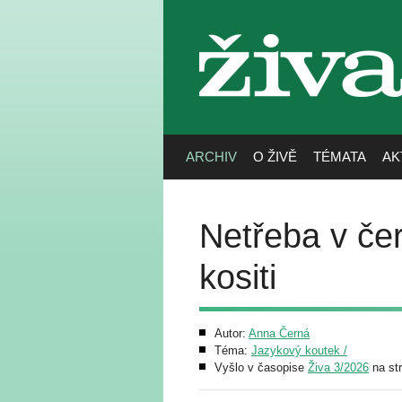
živa
ARCHIV
O ŽIVĚ
TÉMATA
AK
Netřeba v čer
kositi
Autor:
Anna Černá
Téma:
Jazykový koutek /
Vyšlo v časopise
Živa 3/2026
na st