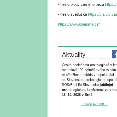
- heslo plody černého bezu
https:/
- heslo světluška
https://cja.ujc.c
https://www.kdejsme.cz/
Aktuality
Česká společnost ornitologická v le
roce slaví 100. výročí svého vzniku 
té příležitosti pořádá ve spolupráci
se Slovenskou ornitologickou společ
SOS/BirdLife Slovensko
jubilejní
ornitologickou konferenci ve dnec
18. 10. 2026 v Brně
.
Podrobnější informace ke konferenc
... více aktualit ...
naleznete zde:
https://www.birdlife.cz/konference-2