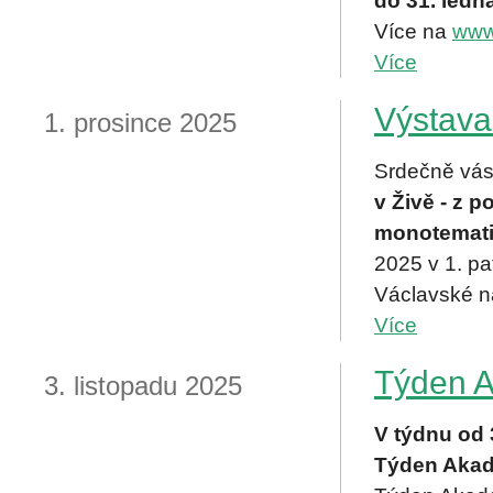
do 31. ledn
Více na
www
Více
Výstava:
1. prosince 2025
Srdečně vá
v Živě - z p
monotemati
2025 v 1. pa
Václavské n
Více
Týden 
3. listopadu 2025
V týdnu od 3
Týden Akad