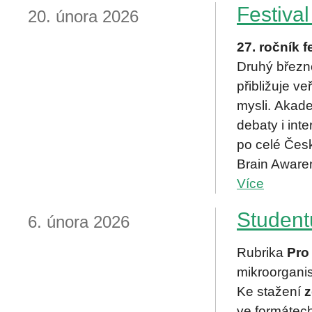
Festiva
20. února 2026
27. ročník 
Druhý březno
přibližuje v
mysli. Akad
debaty i int
po celé Česk
Brain Awar
Více
Student
6. února 2026
Rubrika
Pro
mikroorgani
Ke stažení
ve formátech