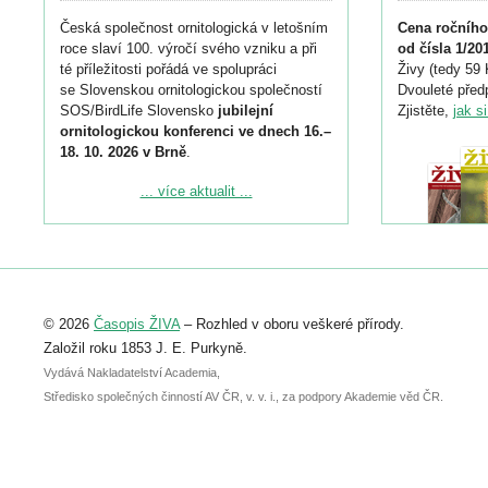
Česká společnost ornitologická v letošním
Cena ročního
roce slaví 100. výročí svého vzniku a při
od čísla 1/20
té příležitosti pořádá ve spolupráci
Živy (tedy 59 
se Slovenskou ornitologickou společností
Dvouleté předp
SOS/BirdLife Slovensko
jubilejní
Zjistěte,
jak s
ornitologickou konferenci ve dnech 16.–
18. 10. 2026 v Brně
.
Podrobnější informace ke konferenci
... více aktualit ...
naleznete zde:
https://www.birdlife.cz/konference-2026/
Registrovat se můžete do 6. září.
Upozorňujeme, že termín pro odeslání
© 2026
Časopis ŽIVA
– Rozhled v oboru veškeré přírody.
abstraktu přihlášené přednášky nebo
posteru je už 30. června.
Založil roku 1853 J. E. Purkyně.
Vydává Nakladatelství Academia,
Středisko společných činností AV ČR, v. v. i., za podpory Akademie věd ČR.