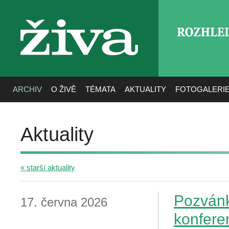
ROZHLE
živa
ARCHIV
O ŽIVĚ
TÉMATA
AKTUALITY
FOTOGALERI
Aktuality
« starší aktuality
Pozvánka
17. června 2026
konfere