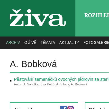
ROZHLE
živa
ARCHIV
O ŽIVĚ
TÉMATA
AKTUALITY
FOTOGALERI
A. Bobková
Pěstování semenáčků ovocných jádrovin za ster
Autor:
J. Sahulka
,
Eva Petrů
,
A. Silová
,
A. Bobková