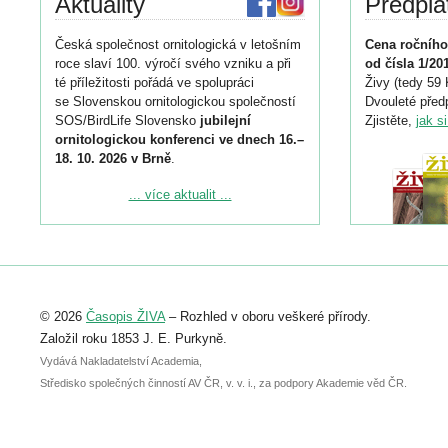
Aktuality
Předpla
Česká společnost ornitologická v letošním
Cena ročního
roce slaví 100. výročí svého vzniku a při
od čísla 1/20
té příležitosti pořádá ve spolupráci
Živy (tedy 59 
se Slovenskou ornitologickou společností
Dvouleté předp
SOS/BirdLife Slovensko
jubilejní
Zjistěte,
jak s
ornitologickou konferenci ve dnech 16.–
18. 10. 2026 v Brně
.
Podrobnější informace ke konferenci
... více aktualit ...
naleznete zde:
https://www.birdlife.cz/konference-2026/
Registrovat se můžete do 6. září.
Upozorňujeme, že termín pro odeslání
© 2026
Časopis ŽIVA
– Rozhled v oboru veškeré přírody.
abstraktu přihlášené přednášky nebo
posteru je už 30. června.
Založil roku 1853 J. E. Purkyně.
Vydává Nakladatelství Academia,
Středisko společných činností AV ČR, v. v. i., za podpory Akademie věd ČR.