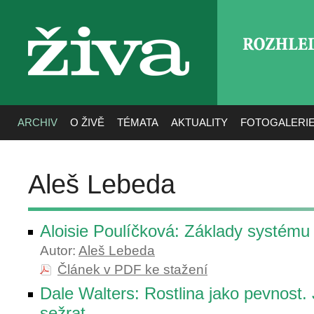
ROZHLE
živa
ARCHIV
O ŽIVĚ
TÉMATA
AKTUALITY
FOTOGALERI
Aleš Lebeda
Aloisie Poulíčková: Základy systému 
Autor:
Aleš Lebeda
Článek v PDF ke stažení
Dale Walters: Rostlina jako pevnost.
sežrat