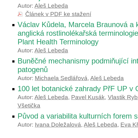
Autor:
Aleš Lebeda
Článek v PDF ke stažení
Václav Kůdela, Marcela Braunová a k
anglická rostlinolékařská terminologi
Plant Health Terminology
Autor:
Aleš Lebeda
Buněčné mechanismy podmiňující inte
patogenů
Autor:
Michaela Sedlářová
,
Aleš Lebeda
100 let botanické zahrady PřF UP v
Autor:
Aleš Lebeda
,
Pavel Kusák
,
Vlastik Ry
Všetička
Původ a variabilita kulturních forem s
Autor:
Ivana Doležalová
,
Aleš Lebeda
,
Eva Kř