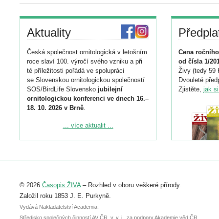
Aktuality
Předpla
Česká společnost ornitologická v letošním
Cena ročního
roce slaví 100. výročí svého vzniku a při
od čísla 1/20
té příležitosti pořádá ve spolupráci
Živy (tedy 59 
se Slovenskou ornitologickou společností
Dvouleté předp
SOS/BirdLife Slovensko
jubilejní
Zjistěte,
jak s
ornitologickou konferenci ve dnech 16.–
18. 10. 2026 v Brně
.
Podrobnější informace ke konferenci
... více aktualit ...
naleznete zde:
https://www.birdlife.cz/konference-2026/
Registrovat se můžete do 6. září.
Upozorňujeme, že termín pro odeslání
© 2026
Časopis ŽIVA
– Rozhled v oboru veškeré přírody.
abstraktu přihlášené přednášky nebo
posteru je už 30. června.
Založil roku 1853 J. E. Purkyně.
Vydává Nakladatelství Academia,
Středisko společných činností AV ČR, v. v. i., za podpory Akademie věd ČR.