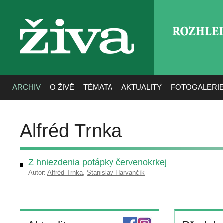
ROZHLE
živa
ARCHIV
O ŽIVĚ
TÉMATA
AKTUALITY
FOTOGALERI
Alfréd Trnka
Z hniezdenia potápky červenokrkej
Autor:
Alfréd Trnka
,
Stanislav Harvančík