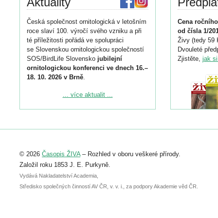
Aktuality
Předpla
Česká společnost ornitologická v letošním
Cena ročního
roce slaví 100. výročí svého vzniku a při
od čísla 1/20
té příležitosti pořádá ve spolupráci
Živy (tedy 59 
se Slovenskou ornitologickou společností
Dvouleté předp
SOS/BirdLife Slovensko
jubilejní
Zjistěte,
jak s
ornitologickou konferenci ve dnech 16.–
18. 10. 2026 v Brně
.
Podrobnější informace ke konferenci
... více aktualit ...
naleznete zde:
https://www.birdlife.cz/konference-2026/
Registrovat se můžete do 6. září.
Upozorňujeme, že termín pro odeslání
© 2026
Časopis ŽIVA
– Rozhled v oboru veškeré přírody.
abstraktu přihlášené přednášky nebo
posteru je už 30. června.
Založil roku 1853 J. E. Purkyně.
Vydává Nakladatelství Academia,
Středisko společných činností AV ČR, v. v. i., za podpory Akademie věd ČR.