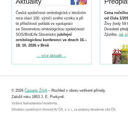
Aktuality
Předpla
Česká společnost ornitologická v letošním
Cena ročního
roce slaví 100. výročí svého vzniku a při
od čísla 1/20
té příležitosti pořádá ve spolupráci
Živy (tedy 59 
se Slovenskou ornitologickou společností
Dvouleté předp
SOS/BirdLife Slovensko
jubilejní
Zjistěte,
jak s
ornitologickou konferenci ve dnech 16.–
18. 10. 2026 v Brně
.
Podrobnější informace ke konferenci
... více aktualit ...
naleznete zde:
https://www.birdlife.cz/konference-2026/
Registrovat se můžete do 6. září.
Upozorňujeme, že termín pro odeslání
© 2026
Časopis ŽIVA
– Rozhled v oboru veškeré přírody.
abstraktu přihlášené přednášky nebo
posteru je už 30. června.
Založil roku 1853 J. E. Purkyně.
Vydává Nakladatelství Academia,
Středisko společných činností AV ČR, v. v. i., za podpory Akademie věd ČR.