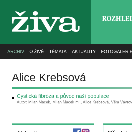
ROZHLE
živa
ARCHIV
O ŽIVĚ
TÉMATA
AKTUALITY
FOTOGALERI
Alice Krebsová
Cystická fibróza a původ naší populace
Autor:
Milan Macek
,
Milan Macek ml.
,
Alice Krebsová
,
Věra Vávro