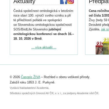
Aktuality
Předpla
Česká společnost ornitologická v letošním
Cena ročního
roce slaví 100. výročí svého vzniku a při
od čísla 1/20
té příležitosti pořádá ve spolupráci
Živy (tedy 59 
se Slovenskou ornitologickou společností
Dvouleté předp
SOS/BirdLife Slovensko
jubilejní
Zjistěte,
jak s
ornitologickou konferenci ve dnech 16.–
18. 10. 2026 v Brně
.
Podrobnější informace ke konferenci
... více aktualit ...
naleznete zde:
https://www.birdlife.cz/konference-2026/
Registrovat se můžete do 6. září.
Upozorňujeme, že termín pro odeslání
© 2026
Časopis ŽIVA
– Rozhled v oboru veškeré přírody.
abstraktu přihlášené přednášky nebo
posteru je už 30. června.
Založil roku 1853 J. E. Purkyně.
Vydává Nakladatelství Academia,
Středisko společných činností AV ČR, v. v. i., za podpory Akademie věd ČR.