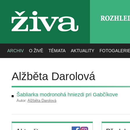
ROZHLE
živa
ARCHIV
O ŽIVĚ
TÉMATA
AKTUALITY
FOTOGALERI
Alžběta Darolová
Šabliarka modronohá hniezdi pri Gabčíkove
Autor:
Alžběta Darolová