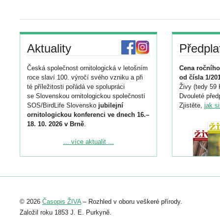
Aktuality
Předpla
Česká společnost ornitologická v letošním
Cena ročního
roce slaví 100. výročí svého vzniku a při
od čísla 1/20
té příležitosti pořádá ve spolupráci
Živy (tedy 59 
se Slovenskou ornitologickou společností
Dvouleté předp
SOS/BirdLife Slovensko
jubilejní
Zjistěte,
jak s
ornitologickou konferenci ve dnech 16.–
18. 10. 2026 v Brně
.
Podrobnější informace ke konferenci
... více aktualit ...
naleznete zde:
https://www.birdlife.cz/konference-2026/
Registrovat se můžete do 6. září.
Upozorňujeme, že termín pro odeslání
© 2026
Časopis ŽIVA
– Rozhled v oboru veškeré přírody.
abstraktu přihlášené přednášky nebo
posteru je už 30. června.
Založil roku 1853 J. E. Purkyně.