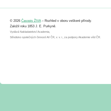
Registrovat se můžete do 6. září.
Upozorňujeme, že termín pro odeslání
© 2026
Časopis ŽIVA
– Rozhled v oboru veškeré přírody.
abstraktu přihlášené přednášky nebo
posteru je už 30. června.
Založil roku 1853 J. E. Purkyně.
Vydává Nakladatelství Academia,
Středisko společných činností AV ČR, v. v. i., za podpory Akademie věd ČR.