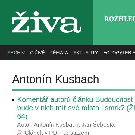
ROZHLE
živa
ARCHIV
O ŽIVĚ
TÉMATA
AKTUALITY
FOTOGALERI
Antonín Kusbach
Komentář autorů článku Budoucnost 
bude v nich mít své místo i smrk? (Ž
64)
Autor:
Antonín Kusbach
,
Jan Šebesta
Článek v PDF ke stažení