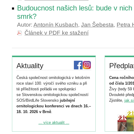
Budoucnost našich lesů: bude v nich 
smrk?
Autor:
Antonín Kusbach
,
Jan Šebesta
,
Petra 
Článek v PDF ke stažení
Aktuality
Předpla
Česká společnost ornitologická v letošním
Cena ročního
roce slaví 100. výročí svého vzniku a při
od čísla 1/20
té příležitosti pořádá ve spolupráci
Živy (tedy 59 
se Slovenskou ornitologickou společností
Dvouleté předp
SOS/BirdLife Slovensko
jubilejní
Zjistěte,
jak s
ornitologickou konferenci ve dnech 16.–
18. 10. 2026 v Brně
.
Podrobnější informace ke konferenci
... více aktualit ...
naleznete zde:
https://www.birdlife.cz/konference-2026/