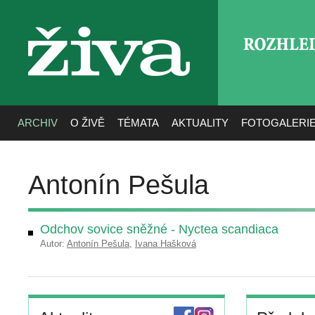
ROZHLE
živa
ARCHIV
O ŽIVĚ
TÉMATA
AKTUALITY
FOTOGALERI
Antonín Pešula
Odchov sovice sněžné - Nyctea scandiaca
Autor:
Antonín Pešula
,
Ivana Hašková