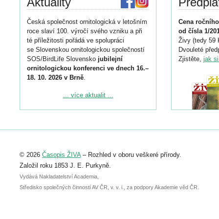
Aktuality
Předpla
Česká společnost ornitologická v letošním
Cena ročního
roce slaví 100. výročí svého vzniku a při
od čísla 1/20
té příležitosti pořádá ve spolupráci
Živy (tedy 59 
se Slovenskou ornitologickou společností
Dvouleté předp
SOS/BirdLife Slovensko
jubilejní
Zjistěte,
jak s
ornitologickou konferenci ve dnech 16.–
18. 10. 2026 v Brně
.
Podrobnější informace ke konferenci
... více aktualit ...
naleznete zde:
https://www.birdlife.cz/konference-2026/
Registrovat se můžete do 6. září.
Upozorňujeme, že termín pro odeslání
© 2026
Časopis ŽIVA
– Rozhled v oboru veškeré přírody.
abstraktu přihlášené přednášky nebo
posteru je už 30. června.
Založil roku 1853 J. E. Purkyně.
Vydává Nakladatelství Academia,
Středisko společných činností AV ČR, v. v. i., za podpory Akademie věd ČR.