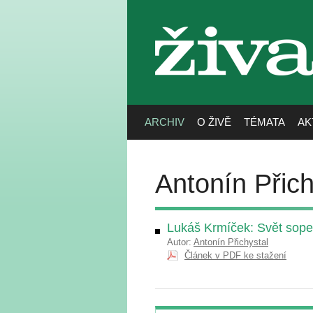
živa
ARCHIV
O ŽIVĚ
TÉMATA
AK
Antonín Přich
Lukáš Krmíček: Svět sopek
Autor:
Antonín Přichystal
Článek v PDF ke stažení