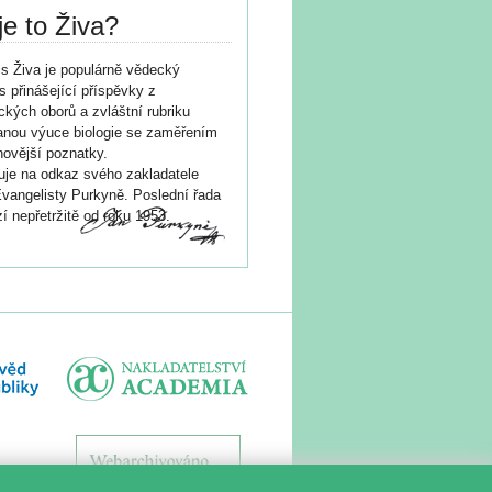
je to Živa?
s Živa je populárně vědecký
s přinášející příspěvky z
ických oborů a zvláštní rubriku
nou výuce biologie se zaměřením
novější poznatky.
je na odkaz svého zakladatele
vangelisty Purkyně. Poslední řada
í nepřetržitě od roku 1953.