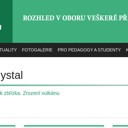
ROZHLED V OBORU VEŠ
TUALITY
FOTOGALERIE
PRO PEDAGOGY A STUDENTY
ystal
 zblízka. Zrození vulkánu