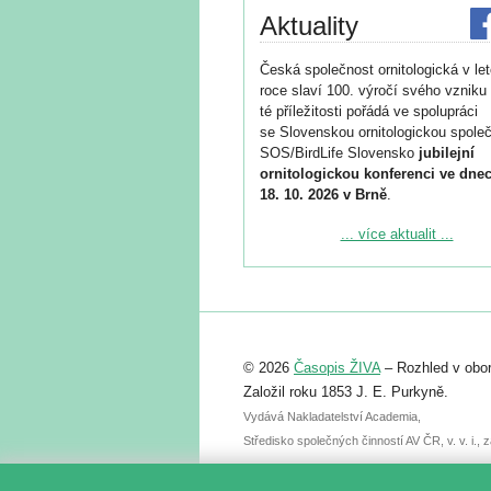
Aktuality
Česká společnost ornitologická v le
roce slaví 100. výročí svého vzniku 
té příležitosti pořádá ve spolupráci
se Slovenskou ornitologickou společ
SOS/BirdLife Slovensko
jubilejní
ornitologickou konferenci ve dnec
18. 10. 2026 v Brně
.
Podrobnější informace ke konferenc
... více aktualit ...
naleznete zde:
https://www.birdlife.cz/konference-2
Registrovat se můžete do 6. září.
Upozorňujeme, že termín pro odeslá
© 2026
Časopis ŽIVA
– Rozhled v obor
abstraktu přihlášené přednášky neb
posteru je už 30. června.
Založil roku 1853 J. E. Purkyně.
Vydává Nakladatelství Academia,
Středisko společných činností AV ČR, v. v. i.