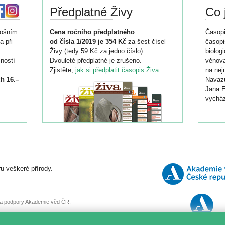
Předplatné Živy
Co 
tošním
Cena ročního předplatného
Časopi
a při
od čísla 1/2019 je 354 Kč
za šest čísel
časopi
Živy (tedy 59 Kč za jedno číslo).
biolog
ností
Dvouleté předplatné je zrušeno.
věnova
Zjistěte,
jak si předplatit časopis Živa
.
na nej
h 16.–
Navazu
Jana E
vycház
i
026/
ní
u veškeré přírody.
o
, za podpory Akademie věd ČR.