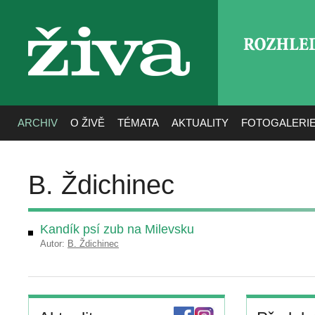
ROZHLE
živa
ARCHIV
O ŽIVĚ
TÉMATA
AKTUALITY
FOTOGALERI
B. Ždichinec
Kandík psí zub na Milevsku
Autor:
B. Ždichinec