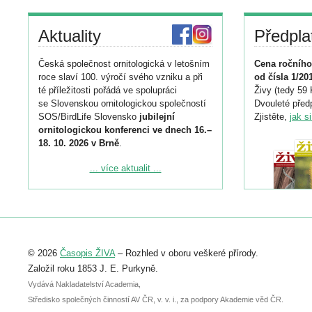
Aktuality
Předpla
Česká společnost ornitologická v letošním
Cena ročního
roce slaví 100. výročí svého vzniku a při
od čísla 1/20
té příležitosti pořádá ve spolupráci
Živy (tedy 59 
se Slovenskou ornitologickou společností
Dvouleté předp
SOS/BirdLife Slovensko
jubilejní
Zjistěte,
jak s
ornitologickou konferenci ve dnech 16.–
18. 10. 2026 v Brně
.
Podrobnější informace ke konferenci
... více aktualit ...
naleznete zde:
https://www.birdlife.cz/konference-2026/
Registrovat se můžete do 6. září.
Upozorňujeme, že termín pro odeslání
© 2026
Časopis ŽIVA
– Rozhled v oboru veškeré přírody.
abstraktu přihlášené přednášky nebo
posteru je už 30. června.
Založil roku 1853 J. E. Purkyně.
Vydává Nakladatelství Academia,
Středisko společných činností AV ČR, v. v. i., za podpory Akademie věd ČR.