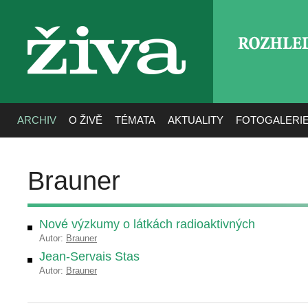
ROZHLE
živa
ARCHIV
O ŽIVĚ
TÉMATA
AKTUALITY
FOTOGALERI
Brauner
Nové výzkumy o látkách radioaktivných
Autor:
Brauner
Jean-Servais Stas
Autor:
Brauner