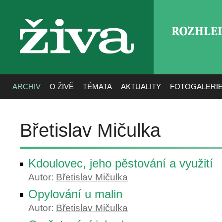
ROZHLE
živa
ARCHIV
O ŽIVĚ
TÉMATA
AKTUALITY
FOTOGALERI
Břetislav Mičulka
Kdoulovec, jeho pěstování a využití
Autor:
Břetislav Mičulka
Opylování u malin
Autor:
Břetislav Mičulka