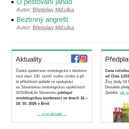
O pěstování jahod
Autor:
Břetislav Mičulka
Beztrnný angrešt
Autor:
Břetislav Mičulka
Aktuality
Předpla
Česká společnost ornitologická v letošním
Cena ročního
roce slaví 100. výročí svého vzniku a při
od čísla 1/20
té příležitosti pořádá ve spolupráci
Živy (tedy 59 
se Slovenskou ornitologickou společností
Dvouleté předp
SOS/BirdLife Slovensko
jubilejní
Zjistěte,
jak s
ornitologickou konferenci ve dnech 16.–
18. 10. 2026 v Brně
.
Podrobnější informace ke konferenci
... více aktualit ...
naleznete zde:
https://www.birdlife.cz/konference-2026/