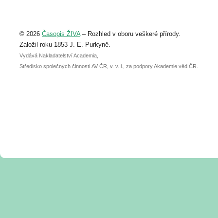
Registrovat se můžete do 6. září.
Upozorňujeme, že termín pro odeslání
© 2026
Časopis ŽIVA
– Rozhled v oboru veškeré přírody.
abstraktu přihlášené přednášky nebo
posteru je už 30. června.
Založil roku 1853 J. E. Purkyně.
Vydává Nakladatelství Academia,
Středisko společných činností AV ČR, v. v. i., za podpory Akademie věd ČR.