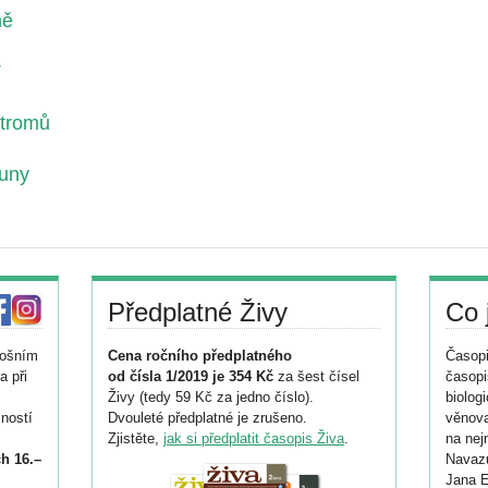
ně
T
stromů
auny
Předplatné Živy
Co 
tošním
Cena ročního předplatného
Časopi
a při
od čísla 1/2019 je 354 Kč
za šest čísel
časopi
Živy (tedy 59 Kč za jedno číslo).
biolog
ností
Dvouleté předplatné je zrušeno.
věnova
Zjistěte,
jak si předplatit časopis Živa
.
na nej
h 16.–
Navazu
Jana E