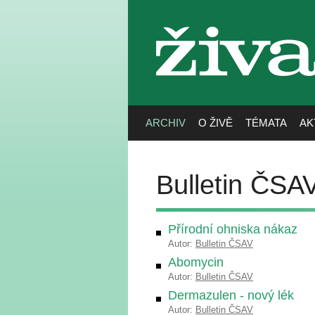
živa
ARCHIV
O ŽIVĚ
TÉMATA
AK
Bulletin ČSA
Přírodní ohniska nákaz
Autor:
Bulletin ČSAV
Abomycin
Autor:
Bulletin ČSAV
Dermazulen - nový lék
Autor:
Bulletin ČSAV