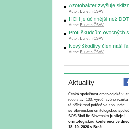
Azotobakter zvyšuje skliz
Autor:
Bulletin ČSAV
HCH je účinnější než DD
Autor:
Bulletin ČSAV
Proti škůdcům ovocných 
Autor:
Bulletin ČSAV
Nový škodlivý člen naší f
Autor:
Bulletin ČSAV
Aktuality
Česká společnost ornitologická v le
roce slaví 100. výročí svého vzniku 
té příležitosti pořádá ve spolupráci
se Slovenskou ornitologickou společ
SOS/BirdLife Slovensko
jubilejní
ornitologickou konferenci ve dnec
18. 10. 2026 v Brně
.