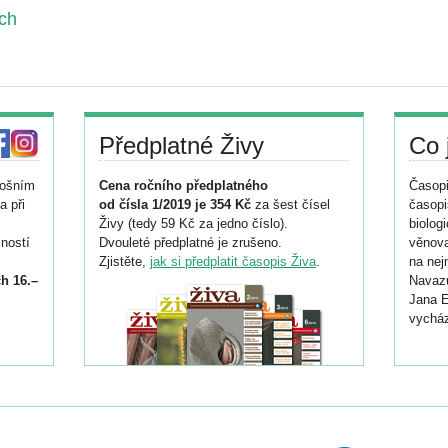
ch
Předplatné Živy
Co 
tošním
Cena ročního předplatného
Časopi
a při
od čísla 1/2019 je 354 Kč
za šest čísel
časopi
Živy (tedy 59 Kč za jedno číslo).
biolog
ností
Dvouleté předplatné je zrušeno.
věnova
Zjistěte,
jak si předplatit časopis Živa
.
na nej
h 16.–
Navazu
Jana E
vycház
i
026/
ní