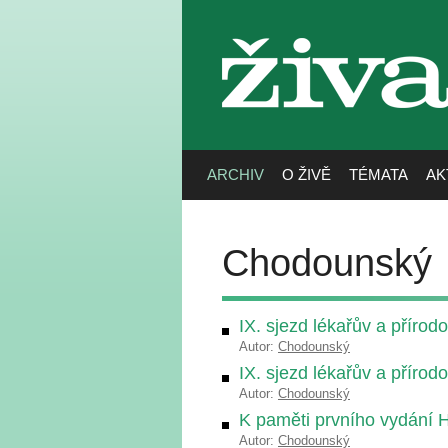
živa
ARCHIV
O ŽIVĚ
TÉMATA
AK
Chodounský
IX. sjezd lékařův a příro
Autor:
Chodounský
IX. sjezd lékařův a příro
Autor:
Chodounský
K paměti prvního vydání 
Autor:
Chodounský