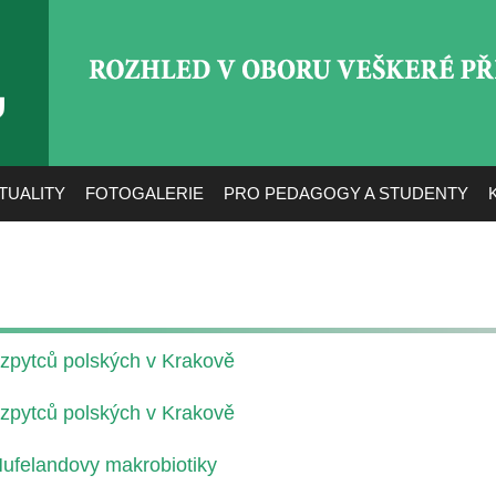
ROZHLED V OBORU VEŠ
TUALITY
FOTOGALERIE
PRO PEDAGOGY A STUDENTY
dozpytců polských v Krakově
dozpytců polských v Krakově
Hufelandovy makrobiotiky