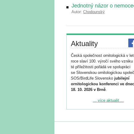
Jednotný názor o nemoce
Autor:
Chodounský
Aktuality
Česká společnost ornitologická v le
roce slaví 100. výročí svého vzniku 
té příležitosti pořádá ve spolupráci
se Slovenskou ornitologickou společ
SOS/BirdLife Slovensko
jubilejní
ornitologickou konferenci ve dnec
18. 10. 2026 v Brně
.
Podrobnější informace ke konferenc
... více aktualit ...
naleznete zde:
https://www.birdlife.cz/konference-2
Registrovat se můžete do 6. září.
Upozorňujeme, že termín pro odeslá