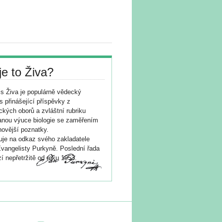
je to Živa?
s Živa je populárně vědecký
s přinášející příspěvky z
ických oborů a zvláštní rubriku
nou výuce biologie se zaměřením
novější poznatky.
je na odkaz svého zakladatele
vangelisty Purkyně. Poslední řada
í nepřetržitě od roku 1953.