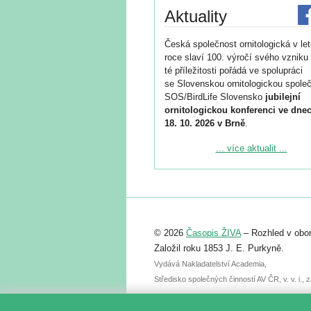
Aktuality
Česká společnost ornitologická v le
roce slaví 100. výročí svého vzniku 
té příležitosti pořádá ve spolupráci
se Slovenskou ornitologickou společ
SOS/BirdLife Slovensko
jubilejní
ornitologickou konferenci ve dnec
18. 10. 2026 v Brně
.
Podrobnější informace ke konferenc
... více aktualit ...
naleznete zde:
https://www.birdlife.cz/konference-2
Registrovat se můžete do 6. září.
Upozorňujeme, že termín pro odeslá
© 2026
Časopis ŽIVA
– Rozhled v obor
abstraktu přihlášené přednášky neb
posteru je už 30. června.
Založil roku 1853 J. E. Purkyně.
Vydává Nakladatelství Academia,
Středisko společných činností AV ČR, v. v. i.