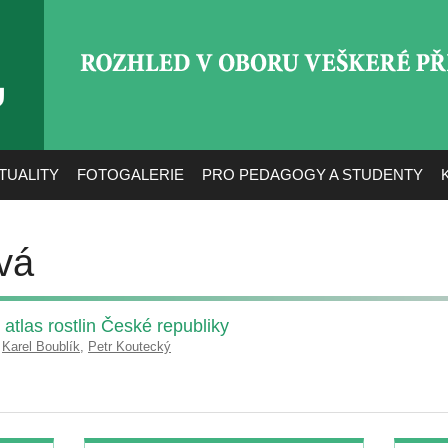
ROZHLED V OBORU VEŠ
TUALITY
FOTOGALERIE
PRO PEDAGOGY A STUDENTY
vá
atlas rostlin České republiky
,
Karel Boublík
,
Petr Koutecký