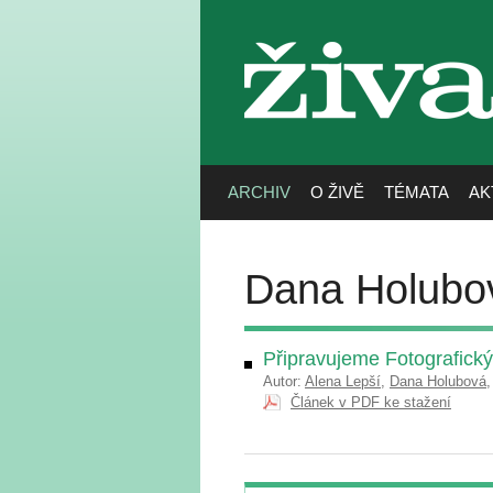
živa
ARCHIV
O ŽIVĚ
TÉMATA
AK
Dana Holubo
Připravujeme Fotografický 
Autor:
Alena Lepší
,
Dana Holubová
Článek v PDF ke stažení