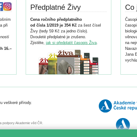
Předplatné Živy
Co 
tošním
Cena ročního předplatného
Časopi
a při
od čísla 1/2019 je 354 Kč
za šest čísel
časopi
Živy (tedy 59 Kč za jedno číslo).
biolog
ností
Dvouleté předplatné je zrušeno.
věnova
Zjistěte,
jak si předplatit časopis Živa
.
na nej
h 16.–
Navazu
Jana E
vycház
i
026/
ní
u veškeré přírody.
o
, za podpory Akademie věd ČR.