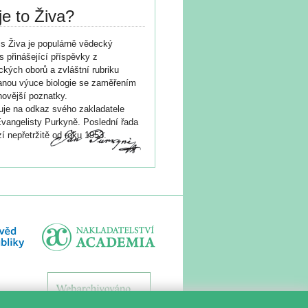
je to Živa?
s Živa je populárně vědecký
s přinášející příspěvky z
ických oborů a zvláštní rubriku
nou výuce biologie se zaměřením
novější poznatky.
je na odkaz svého zakladatele
vangelisty Purkyně. Poslední řada
í nepřetržitě od roku 1953.