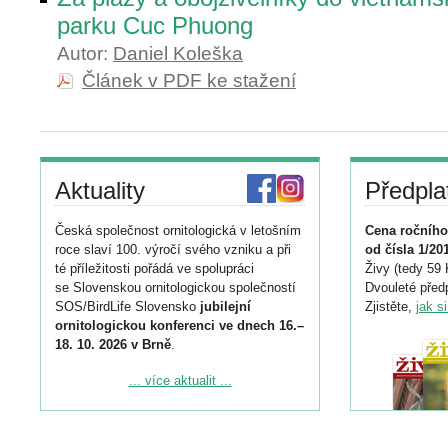
parku Cuc Phuong
Autor:
Daniel Koleška
Článek v PDF ke stažení
Aktuality
Předpla
Česká společnost ornitologická v letošním
Cena ročního
roce slaví 100. výročí svého vzniku a při
od čísla 1/20
té příležitosti pořádá ve spolupráci
Živy (tedy 59 
se Slovenskou ornitologickou společností
Dvouleté předp
SOS/BirdLife Slovensko
jubilejní
Zjistěte,
jak s
ornitologickou konferenci ve dnech 16.–
18. 10. 2026 v Brně
.
Podrobnější informace ke konferenci
... více aktualit ...
naleznete zde:
https://www.birdlife.cz/konference-2026/