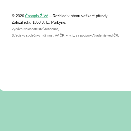
Registrovat se můžete do 6. září.
Upozorňujeme, že termín pro odeslání
© 2026
Časopis ŽIVA
– Rozhled v oboru veškeré přírody.
abstraktu přihlášené přednášky nebo
posteru je už 30. června.
Založil roku 1853 J. E. Purkyně.
Vydává Nakladatelství Academia,
Středisko společných činností AV ČR, v. v. i., za podpory Akademie věd ČR.