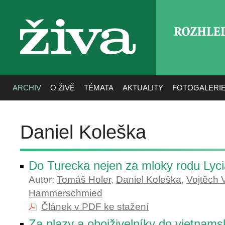
ROZHLE
živa
ARCHIV
O ŽIVĚ
TÉMATA
AKTUALITY
FOTOGALERI
Daniel Koleška
Do Turecka nejen za mloky rodu Lyc
Autor:
Tomáš Holer
,
Daniel Koleška
,
Vojtěch 
Hammerschmied
Článek v PDF ke stažení
Za plazy a obojživelníky do vietnam