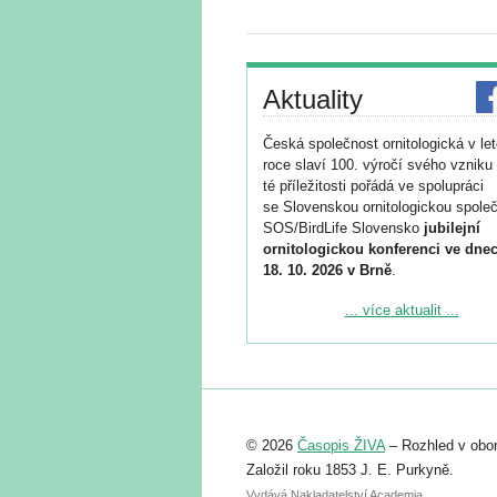
Aktuality
Česká společnost ornitologická v le
roce slaví 100. výročí svého vzniku 
té příležitosti pořádá ve spolupráci
se Slovenskou ornitologickou společ
SOS/BirdLife Slovensko
jubilejní
ornitologickou konferenci ve dnec
18. 10. 2026 v Brně
.
Podrobnější informace ke konferenc
... více aktualit ...
naleznete zde:
https://www.birdlife.cz/konference-2
Registrovat se můžete do 6. září.
Upozorňujeme, že termín pro odeslá
© 2026
Časopis ŽIVA
– Rozhled v obor
abstraktu přihlášené přednášky neb
posteru je už 30. června.
Založil roku 1853 J. E. Purkyně.
Vydává Nakladatelství Academia,