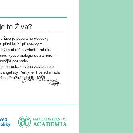
je to Živa?
s Živa je populárně vědecký
s přinášející příspěvky z
ických oborů a zvláštní rubriku
nou výuce biologie se zaměřením
novější poznatky.
je na odkaz svého zakladatele
vangelisty Purkyně. Poslední řada
í nepřetržitě od roku 1953.