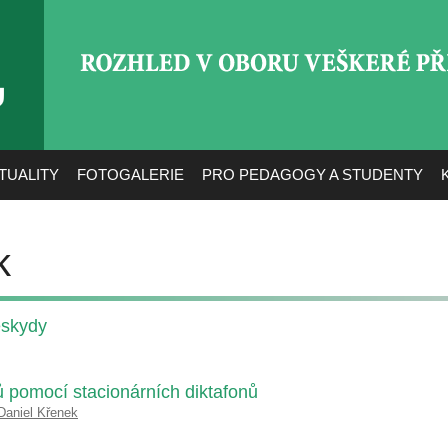
ROZHLED V OBORU VEŠ
TUALITY
FOTOGALERIE
PRO PEDAGOGY A STUDENTY
k
eskydy
 pomocí stacionárních diktafonů
Daniel Křenek