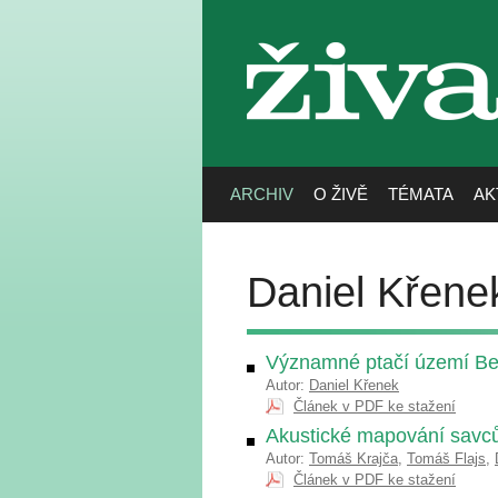
živa
ARCHIV
O ŽIVĚ
TÉMATA
AK
Daniel Křene
Významné ptačí území B
Autor:
Daniel Křenek
Článek v PDF ke stažení
Akustické mapování savců
Autor:
Tomáš Krajča
,
Tomáš Flajs
,
Článek v PDF ke stažení