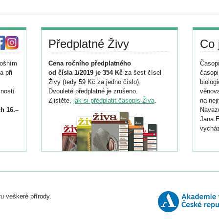
Předplatné Živy
Co 
tošním
Cena ročního předplatného
Časopi
a při
od čísla 1/2019 je 354 Kč
za šest čísel
časopi
Živy (tedy 59 Kč za jedno číslo).
biolog
ností
Dvouleté předplatné je zrušeno.
věnova
Zjistěte,
jak si předplatit časopis Živa
.
na nej
h 16.–
Navazu
Jana E
vycház
i
026/
ní
u veškeré přírody.
o