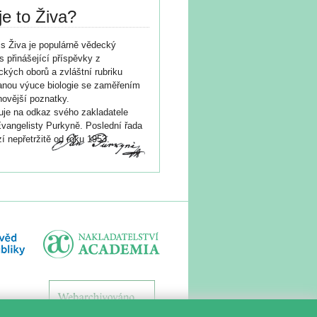
je to Živa?
s Živa je populárně vědecký
s přinášející příspěvky z
ických oborů a zvláštní rubriku
nou výuce biologie se zaměřením
novější poznatky.
je na odkaz svého zakladatele
vangelisty Purkyně. Poslední řada
í nepřetržitě od roku 1953.