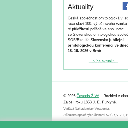
Aktuality
Česká společnost ornitologická v le
roce slaví 100. výročí svého vzniku 
té příležitosti pořádá ve spolupráci
se Slovenskou ornitologickou společ
SOS/BirdLife Slovensko
jubilejní
ornitologickou konferenci ve dnec
18. 10. 2026 v Brně
.
Podrobnější informace ke konferenc
... více aktualit ...
naleznete zde:
https://www.birdlife.cz/konference-2
Registrovat se můžete do 6. září.
Upozorňujeme, že termín pro odeslá
© 2026
Časopis ŽIVA
– Rozhled v obor
abstraktu přihlášené přednášky neb
posteru je už 30. června.
Založil roku 1853 J. E. Purkyně.
Vydává Nakladatelství Academia,
Středisko společných činností AV ČR, v. v. i.