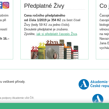
Předplatné Živy
Co 
tošním
Cena ročního předplatného
Časopi
a při
od čísla 1/2019 je 354 Kč
za šest čísel
časopi
Živy (tedy 59 Kč za jedno číslo).
biolog
ností
Dvouleté předplatné je zrušeno.
věnova
Zjistěte,
jak si předplatit časopis Živa
.
na nej
h 16.–
Navazu
Jana E
vycház
i
026/
ní
u veškeré přírody.
o
, za podpory Akademie věd ČR.