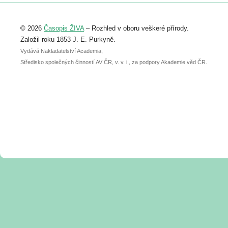
Registrovat se můžete do 6. září.
Upozorňujeme, že termín pro odeslání
© 2026
Časopis ŽIVA
– Rozhled v oboru veškeré přírody.
abstraktu přihlášené přednášky nebo
posteru je už 30. června.
Založil roku 1853 J. E. Purkyně.
Vydává Nakladatelství Academia,
Středisko společných činností AV ČR, v. v. i., za podpory Akademie věd ČR.