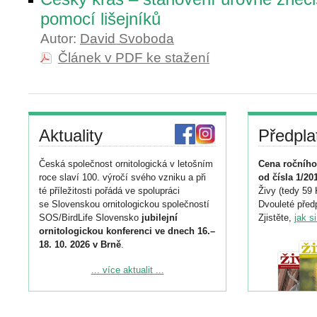
pomocí lišejníků
Autor:
David Svoboda
Článek v PDF ke stažení
Aktuality
Předpla
Česká společnost ornitologická v letošním
Cena ročního
roce slaví 100. výročí svého vzniku a při
od čísla 1/20
té příležitosti pořádá ve spolupráci
Živy (tedy 59 
se Slovenskou ornitologickou společností
Dvouleté předp
SOS/BirdLife Slovensko
jubilejní
Zjistěte,
jak s
ornitologickou konferenci ve dnech 16.–
18. 10. 2026 v Brně
.
Podrobnější informace ke konferenci
... více aktualit ...
naleznete zde:
https://www.birdlife.cz/konference-2026/