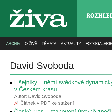
ROZHLE
živa
ARCHIV
O ŽIVĚ
TÉMATA
AKTUALITY
FOTOGALERI
David Svoboda
Lišejníky – němí svědkové dynamic
v Českém krasu
Autor:
David Svoboda
Článek v PDF ke stažení
Český kras – stanovení úrovně znečiš