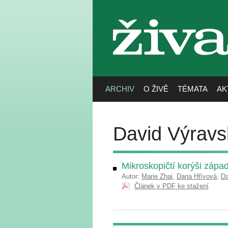
živa
ARCHIV
O ŽIVĚ
TÉMATA
AK
David Výravs
Mikroskopičtí korýši záp
Autor:
Marie Zhai
,
Dana Hřívová
,
Da
Článek v PDF ke stažení