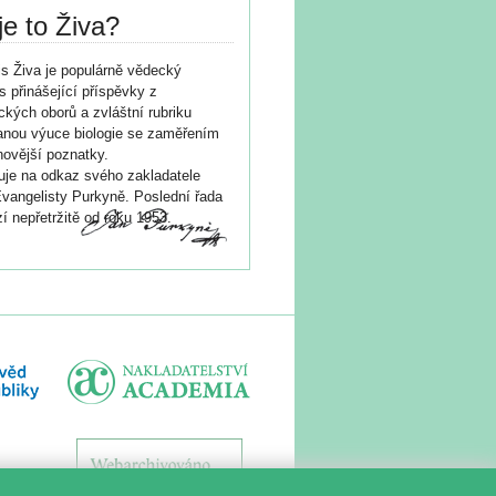
je to Živa?
s Živa je populárně vědecký
s přinášející příspěvky z
ických oborů a zvláštní rubriku
nou výuce biologie se zaměřením
novější poznatky.
je na odkaz svého zakladatele
vangelisty Purkyně. Poslední řada
í nepřetržitě od roku 1953.