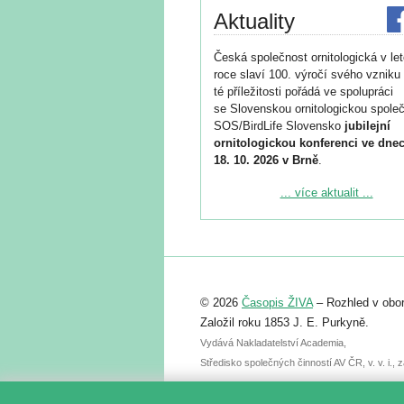
Aktuality
Česká společnost ornitologická v le
roce slaví 100. výročí svého vzniku 
té příležitosti pořádá ve spolupráci
se Slovenskou ornitologickou společ
SOS/BirdLife Slovensko
jubilejní
ornitologickou konferenci ve dnec
18. 10. 2026 v Brně
.
Podrobnější informace ke konferenc
... více aktualit ...
naleznete zde:
https://www.birdlife.cz/konference-2
Registrovat se můžete do 6. září.
Upozorňujeme, že termín pro odeslá
© 2026
Časopis ŽIVA
– Rozhled v obor
abstraktu přihlášené přednášky neb
posteru je už 30. června.
Založil roku 1853 J. E. Purkyně.
Vydává Nakladatelství Academia,
Středisko společných činností AV ČR, v. v. i.