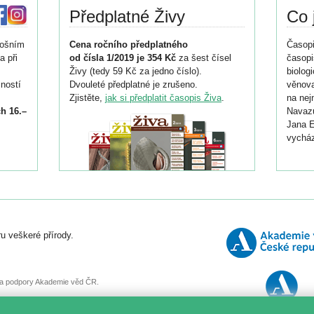
Předplatné Živy
Co 
tošním
Cena ročního předplatného
Časopi
a při
od čísla 1/2019 je 354 Kč
za šest čísel
časopi
Živy (tedy 59 Kč za jedno číslo).
biolog
ností
Dvouleté předplatné je zrušeno.
věnova
Zjistěte,
jak si předplatit časopis Živa
.
na nej
h 16.–
Navazu
Jana E
vycház
i
026/
ní
u veškeré přírody.
o
, za podpory Akademie věd ČR.