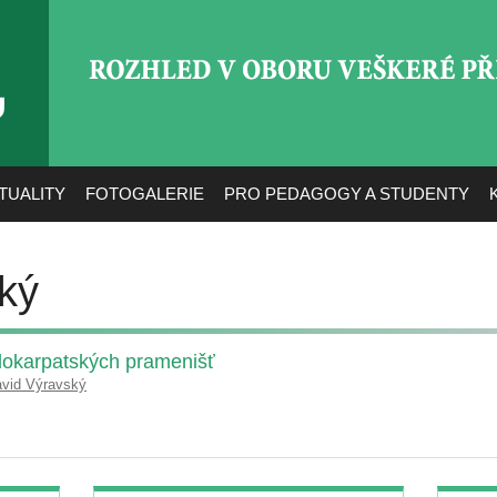
ROZHLED V OBORU VEŠ
TUALITY
FOTOGALERIE
PRO PEDAGOGY A STUDENTY
ký
adokarpatských pramenišť
vid Výravský