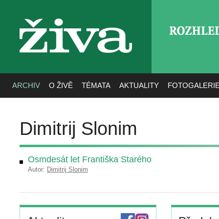
ROZHLE
živa
ARCHIV
O ŽIVĚ
TÉMATA
AKTUALITY
FOTOGALERI
Dimitrij Slonim
Osmdesát let Františka Starého
Autor:
Dimitrij Slonim