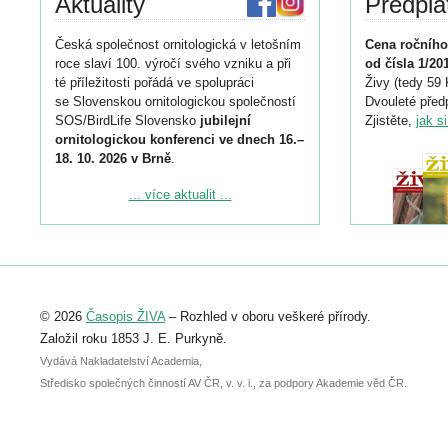
Aktuality
Předpla
Česká společnost ornitologická v letošním
Cena ročního
roce slaví 100. výročí svého vzniku a při
od čísla 1/20
té příležitosti pořádá ve spolupráci
Živy (tedy 59 
se Slovenskou ornitologickou společností
Dvouleté předp
SOS/BirdLife Slovensko
jubilejní
Zjistěte,
jak s
ornitologickou konferenci ve dnech 16.–
18. 10. 2026 v Brně
.
Podrobnější informace ke konferenci
... více aktualit ...
naleznete zde:
https://www.birdlife.cz/konference-2026/
Registrovat se můžete do 6. září.
Upozorňujeme, že termín pro odeslání
© 2026
Časopis ŽIVA
– Rozhled v oboru veškeré přírody.
abstraktu přihlášené přednášky nebo
posteru je už 30. června.
Založil roku 1853 J. E. Purkyně.
Vydává Nakladatelství Academia,
Středisko společných činností AV ČR, v. v. i., za podpory Akademie věd ČR.