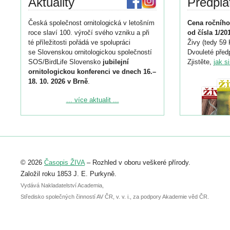
Aktuality
Předpla
Česká společnost ornitologická v letošním
Cena ročního
roce slaví 100. výročí svého vzniku a při
od čísla 1/20
té příležitosti pořádá ve spolupráci
Živy (tedy 59 
se Slovenskou ornitologickou společností
Dvouleté předp
SOS/BirdLife Slovensko
jubilejní
Zjistěte,
jak s
ornitologickou konferenci ve dnech 16.–
18. 10. 2026 v Brně
.
Podrobnější informace ke konferenci
... více aktualit ...
naleznete zde:
https://www.birdlife.cz/konference-2026/
Registrovat se můžete do 6. září.
Upozorňujeme, že termín pro odeslání
© 2026
Časopis ŽIVA
– Rozhled v oboru veškeré přírody.
abstraktu přihlášené přednášky nebo
posteru je už 30. června.
Založil roku 1853 J. E. Purkyně.
Vydává Nakladatelství Academia,
Středisko společných činností AV ČR, v. v. i., za podpory Akademie věd ČR.