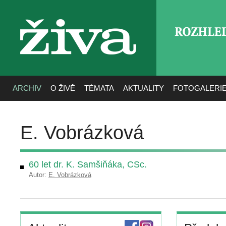
ROZHLE
živa
ARCHIV
O ŽIVĚ
TÉMATA
AKTUALITY
FOTOGALERI
E. Vobrázková
60 let dr. K. Samšiňáka, CSc.
Autor:
E. Vobrázková