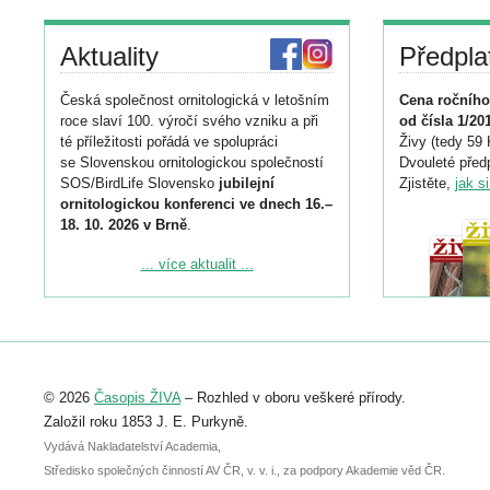
Aktuality
Předpla
Česká společnost ornitologická v letošním
Cena ročního
roce slaví 100. výročí svého vzniku a při
od čísla 1/20
té příležitosti pořádá ve spolupráci
Živy (tedy 59 
se Slovenskou ornitologickou společností
Dvouleté předp
SOS/BirdLife Slovensko
jubilejní
Zjistěte,
jak s
ornitologickou konferenci ve dnech 16.–
18. 10. 2026 v Brně
.
Podrobnější informace ke konferenci
... více aktualit ...
naleznete zde:
https://www.birdlife.cz/konference-2026/
Registrovat se můžete do 6. září.
Upozorňujeme, že termín pro odeslání
© 2026
Časopis ŽIVA
– Rozhled v oboru veškeré přírody.
abstraktu přihlášené přednášky nebo
posteru je už 30. června.
Založil roku 1853 J. E. Purkyně.
Vydává Nakladatelství Academia,
Středisko společných činností AV ČR, v. v. i., za podpory Akademie věd ČR.