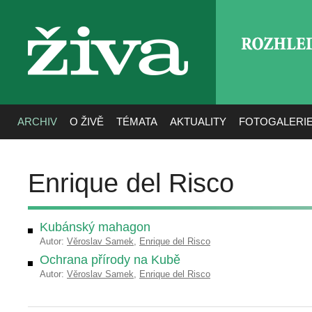
ROZHLE
živa
ARCHIV
O ŽIVĚ
TÉMATA
AKTUALITY
FOTOGALERI
Enrique del Risco
Kubánský mahagon
Autor:
Věroslav Samek
,
Enrique del Risco
Ochrana přírody na Kubě
Autor:
Věroslav Samek
,
Enrique del Risco