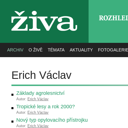
ROZHLE
živa
ARCHIV
O ŽIVĚ
TÉMATA
AKTUALITY
FOTOGALERI
Erich Václav
Základy agrolesnictví
Autor:
Erich Václav
Tropické lesy a rok 2000?
Autor:
Erich Václav
Nový typ opylovacího přístrojku
Autor:
Erich Václav