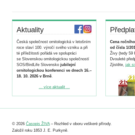
Aktuality
Předpla
Česká společnost ornitologická v letošním
Cena ročního
roce slaví 100. výročí svého vzniku a při
od čísla 1/20
té příležitosti pořádá ve spolupráci
Živy (tedy 59 
se Slovenskou ornitologickou společností
Dvouleté předp
SOS/BirdLife Slovensko
jubilejní
Zjistěte,
jak s
ornitologickou konferenci ve dnech 16.–
18. 10. 2026 v Brně
.
Podrobnější informace ke konferenci
... více aktualit ...
naleznete zde:
https://www.birdlife.cz/konference-2026/
Registrovat se můžete do 6. září.
Upozorňujeme, že termín pro odeslání
© 2026
Časopis ŽIVA
– Rozhled v oboru veškeré přírody.
abstraktu přihlášené přednášky nebo
posteru je už 30. června.
Založil roku 1853 J. E. Purkyně.