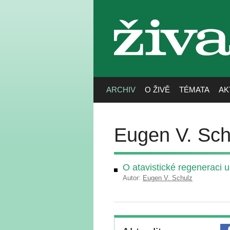
živa
ARCHIV
O ŽIVĚ
TÉMATA
AK
Eugen V. Sch
O atavistické regeneraci u
Autor:
Eugen V. Schulz