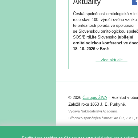
Aktuality
Česká společnost ornitologická v le
roce slaví 100. výročí svého vzniku 
té příležitosti pořádá ve spolupráci
se Slovenskou ornitologickou společ
SOS/BirdLife Slovensko
jubilejní
ornitologickou konferenci ve dnec
18. 10. 2026 v Brně
.
Podrobnější informace ke konferenc
... více aktualit ...
naleznete zde:
https://www.birdlife.cz/konference-2
Registrovat se můžete do 6. září.
Upozorňujeme, že termín pro odeslá
© 2026
Časopis ŽIVA
– Rozhled v obor
abstraktu přihlášené přednášky neb
posteru je už 30. června.
Založil roku 1853 J. E. Purkyně.
Vydává Nakladatelství Academia,
Středisko společných činností AV ČR, v. v. i.