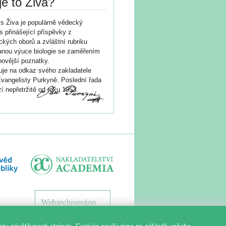
je to Živa?
s Živa je populárně vědecký
s přinášející příspěvky z
ických oborů a zvláštní rubriku
nou výuce biologie se zaměřením
novější poznatky.
je na odkaz svého zakladatele
vangelisty Purkyně. Poslední řada
í nepřetržitě od roku 1953.