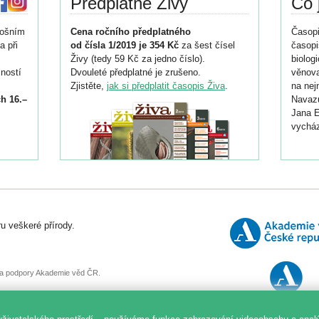
Předplatné Živy
Co 
tošním
Cena ročního předplatného
Časopi
a při
od čísla 1/2019 je 354 Kč
za šest čísel
časopi
Živy (tedy 59 Kč za jedno číslo).
biolog
ností
Dvouleté předplatné je zrušeno.
věnova
Zjistěte,
jak si předplatit časopis Živa
.
na nej
h 16.–
Navazu
Jana E
vycház
i
026/
ní
u veškeré přírody.
o
, za podpory Akademie věd ČR.