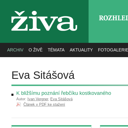
ROZHLE
živa
ARCHIV
O ŽIVĚ
TÉMATA
AKTUALITY
FOTOGALERI
Eva Sitášová
K bližšímu poznání řebčíku kostkovaného
Autor:
Ivan Vergner
,
Eva Sitášová
Článek v PDF ke stažení