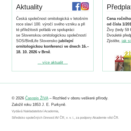
Aktuality
Předpla
Česká společnost ornitologická v letošním
Cena ročního
roce slaví 100. výročí svého vzniku a při
od čísla 1/20
té příležitosti pořádá ve spolupráci
Živy (tedy 59 
se Slovenskou ornitologickou společností
Dvouleté předp
SOS/BirdLife Slovensko
jubilejní
Zjistěte,
jak s
ornitologickou konferenci ve dnech 16.–
18. 10. 2026 v Brně
.
Podrobnější informace ke konferenci
... více aktualit ...
naleznete zde:
https://www.birdlife.cz/konference-2026/
Registrovat se můžete do 6. září.
Upozorňujeme, že termín pro odeslání
© 2026
Časopis ŽIVA
– Rozhled v oboru veškeré přírody.
abstraktu přihlášené přednášky nebo
posteru je už 30. června.
Založil roku 1853 J. E. Purkyně.
Vydává Nakladatelství Academia,
Středisko společných činností AV ČR, v. v. i., za podpory Akademie věd ČR.