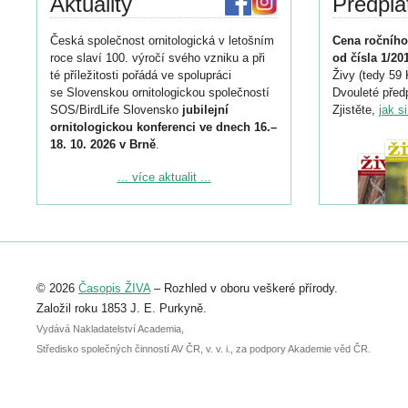
Aktuality
Předpla
Česká společnost ornitologická v letošním
Cena ročního
roce slaví 100. výročí svého vzniku a při
od čísla 1/20
té příležitosti pořádá ve spolupráci
Živy (tedy 59 
se Slovenskou ornitologickou společností
Dvouleté předp
SOS/BirdLife Slovensko
jubilejní
Zjistěte,
jak s
ornitologickou konferenci ve dnech 16.–
18. 10. 2026 v Brně
.
Podrobnější informace ke konferenci
... více aktualit ...
naleznete zde:
https://www.birdlife.cz/konference-2026/
Registrovat se můžete do 6. září.
Upozorňujeme, že termín pro odeslání
© 2026
Časopis ŽIVA
– Rozhled v oboru veškeré přírody.
abstraktu přihlášené přednášky nebo
posteru je už 30. června.
Založil roku 1853 J. E. Purkyně.
Vydává Nakladatelství Academia,
Středisko společných činností AV ČR, v. v. i., za podpory Akademie věd ČR.