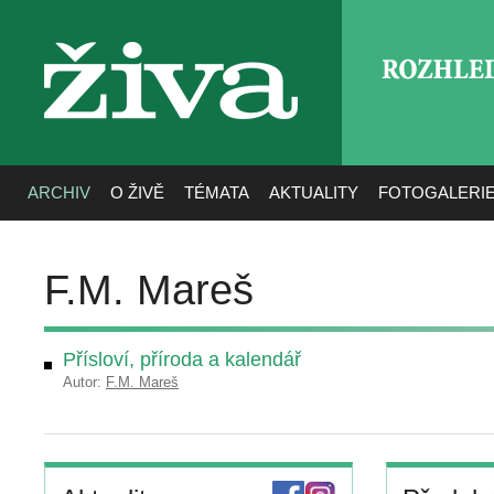
ROZHLE
živa
ARCHIV
O ŽIVĚ
TÉMATA
AKTUALITY
FOTOGALERI
F.M. Mareš
Přísloví, příroda a kalendář
Autor:
F.M. Mareš