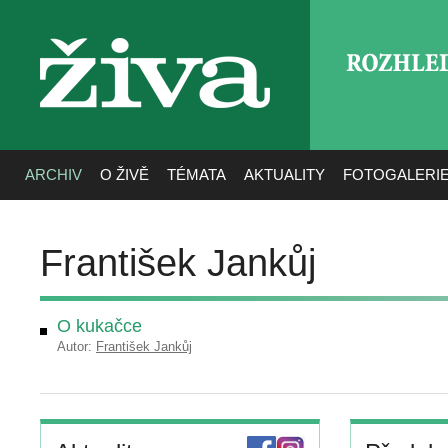
ROZHLE
živa
ARCHIV
O ŽIVĚ
TÉMATA
AKTUALITY
FOTOGALERI
František Jankůj
O kukačce
Autor:
František Jankůj