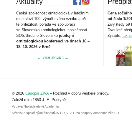
Aktuality
Předpla
Česká společnost ornitologická v letošním
Cena ročního
roce slaví 100. výročí svého vzniku a při
od čísla 1/20
té příležitosti pořádá ve spolupráci
Živy (tedy 59 
se Slovenskou ornitologickou společností
Dvouleté předp
SOS/BirdLife Slovensko
jubilejní
Zjistěte,
jak s
ornitologickou konferenci ve dnech 16.–
18. 10. 2026 v Brně
.
Podrobnější informace ke konferenci
... více aktualit ...
naleznete zde:
https://www.birdlife.cz/konference-2026/
Registrovat se můžete do 6. září.
Upozorňujeme, že termín pro odeslání
© 2026
Časopis ŽIVA
– Rozhled v oboru veškeré přírody.
abstraktu přihlášené přednášky nebo
posteru je už 30. června.
Založil roku 1853 J. E. Purkyně.
Vydává Nakladatelství Academia,
Středisko společných činností AV ČR, v. v. i., za podpory Akademie věd ČR.