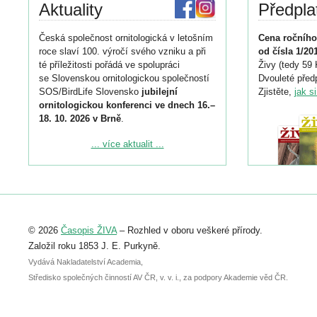
Aktuality
Předpla
Česká společnost ornitologická v letošním
Cena ročního
roce slaví 100. výročí svého vzniku a při
od čísla 1/20
té příležitosti pořádá ve spolupráci
Živy (tedy 59 
se Slovenskou ornitologickou společností
Dvouleté předp
SOS/BirdLife Slovensko
jubilejní
Zjistěte,
jak s
ornitologickou konferenci ve dnech 16.–
18. 10. 2026 v Brně
.
Podrobnější informace ke konferenci
... více aktualit ...
naleznete zde:
https://www.birdlife.cz/konference-2026/
Registrovat se můžete do 6. září.
Upozorňujeme, že termín pro odeslání
© 2026
Časopis ŽIVA
– Rozhled v oboru veškeré přírody.
abstraktu přihlášené přednášky nebo
posteru je už 30. června.
Založil roku 1853 J. E. Purkyně.
Vydává Nakladatelství Academia,
Středisko společných činností AV ČR, v. v. i., za podpory Akademie věd ČR.