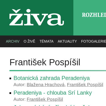
ROZHLE
živa
ARCHIV
O ŽIVĚ
TÉMATA
AKTUALITY
FOTOGALERI
František Pospíšil
Botanická zahrada Peradeniya
Autor:
Blažena Hrachová
,
František Pospíšil
Peradeniya - chlouba Srí Lanky
Autor:
František Pospíšil