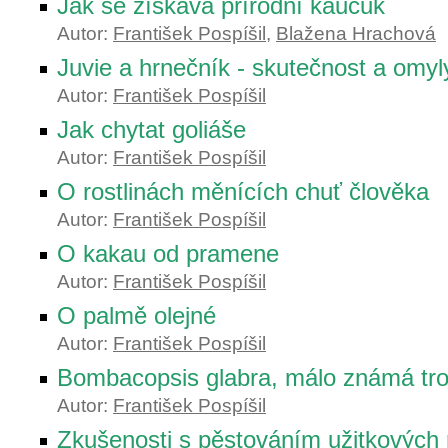
Jak se získává přírodní kaučuk
Autor:
František Pospíšil
,
Blažena Hrachová
Juvie a hrnečník - skutečnost a omyl
Autor:
František Pospíšil
Jak chytat goliáše
Autor:
František Pospíšil
O rostlinách měnících chuť člověka
Autor:
František Pospíšil
O kakau od pramene
Autor:
František Pospíšil
O palmě olejné
Autor:
František Pospíšil
Bombacopsis glabra, málo známá trop
Autor:
František Pospíšil
Zkušenosti s pěstováním užitkových r