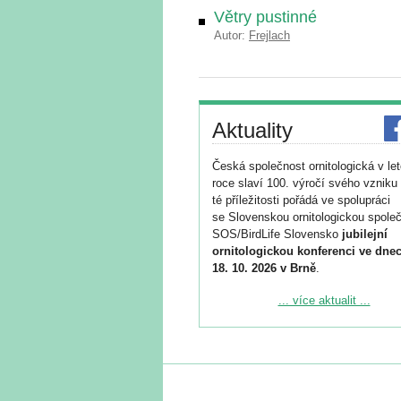
Větry pustinné
Autor:
Frejlach
Aktuality
Česká společnost ornitologická v le
roce slaví 100. výročí svého vzniku 
té příležitosti pořádá ve spolupráci
se Slovenskou ornitologickou společ
SOS/BirdLife Slovensko
jubilejní
ornitologickou konferenci ve dnec
18. 10. 2026 v Brně
.
Podrobnější informace ke konferenc
... více aktualit ...
naleznete zde:
https://www.birdlife.cz/konference-2
Registrovat se můžete do 6. září.
Upozorňujeme, že termín pro odeslá