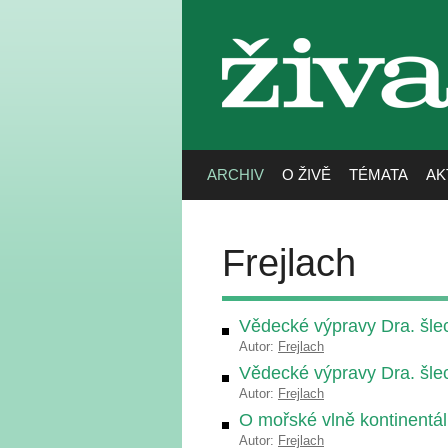
živa
ARCHIV
O ŽIVĚ
TÉMATA
AK
Frejlach
Vědecké výpravy Dra. šle
Autor:
Frejlach
Vědecké výpravy Dra. šle
Autor:
Frejlach
O mořské vlně kontinentá
Autor:
Frejlach