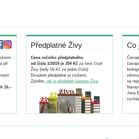
Předplatné Živy
Co 
tošním
Cena ročního předplatného
Časopi
a při
od čísla 1/2019 je 354 Kč
za šest čísel
časopi
Živy (tedy 59 Kč za jedno číslo).
biolog
ností
Dvouleté předplatné je zrušeno.
věnova
Zjistěte,
jak si předplatit časopis Živa
.
na nej
h 16.–
Navazu
Jana E
vycház
i
026/
ní