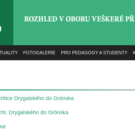
ROZHLED V OBORU VEŠ
TUALITY
FOTOGALERIE
PRO PEDAGOGY A STUDENTY
chtice Drygalského do Grónska
cht. Drygalského do Grónska
lné