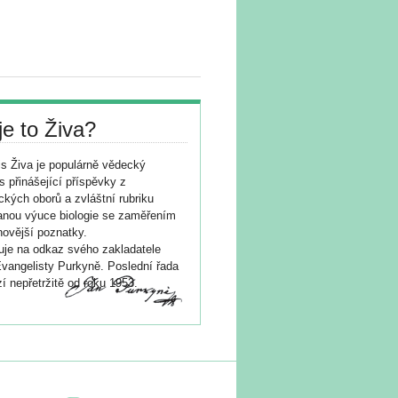
je to Živa?
s Živa je populárně vědecký
s přinášející příspěvky z
ických oborů a zvláštní rubriku
nou výuce biologie se zaměřením
novější poznatky.
je na odkaz svého zakladatele
vangelisty Purkyně. Poslední řada
í nepřetržitě od roku 1953.