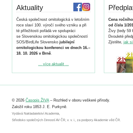
Aktuality
Předpla
Česká společnost ornitologická v letošním
Cena ročního
roce slaví 100. výročí svého vzniku a při
od čísla 1/20
té příležitosti pořádá ve spolupráci
Živy (tedy 59 
se Slovenskou ornitologickou společností
Dvouleté předp
SOS/BirdLife Slovensko
jubilejní
Zjistěte,
jak s
ornitologickou konferenci ve dnech 16.–
18. 10. 2026 v Brně
.
Podrobnější informace ke konferenci
... více aktualit ...
naleznete zde:
https://www.birdlife.cz/konference-2026/
Registrovat se můžete do 6. září.
Upozorňujeme, že termín pro odeslání
© 2026
Časopis ŽIVA
– Rozhled v oboru veškeré přírody.
abstraktu přihlášené přednášky nebo
posteru je už 30. června.
Založil roku 1853 J. E. Purkyně.
Vydává Nakladatelství Academia,
Středisko společných činností AV ČR, v. v. i., za podpory Akademie věd ČR.