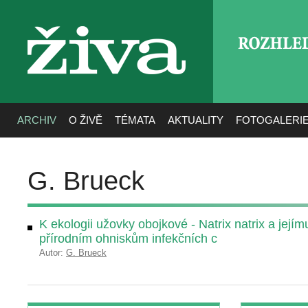
ROZHLE
živa
ARCHIV
O ŽIVĚ
TÉMATA
AKTUALITY
FOTOGALERI
G. Brueck
K ekologii užovky obojkové - Natrix natrix a jej
přírodním ohniskům infekčních c
Autor:
G. Brueck