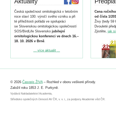
Aktuality
Předpla
Česká společnost ornitologická v letošním
Cena ročního
roce slaví 100. výročí svého vzniku a při
od čísla 1/20
té příležitosti pořádá ve spolupráci
Živy (tedy 59 
se Slovenskou ornitologickou společností
Dvouleté předp
SOS/BirdLife Slovensko
jubilejní
Zjistěte,
jak s
ornitologickou konferenci ve dnech 16.–
18. 10. 2026 v Brně
.
Podrobnější informace ke konferenci
... více aktualit ...
naleznete zde:
https://www.birdlife.cz/konference-2026/
Registrovat se můžete do 6. září.
Upozorňujeme, že termín pro odeslání
© 2026
Časopis ŽIVA
– Rozhled v oboru veškeré přírody.
abstraktu přihlášené přednášky nebo
posteru je už 30. června.
Založil roku 1853 J. E. Purkyně.
Vydává Nakladatelství Academia,
Středisko společných činností AV ČR, v. v. i., za podpory Akademie věd ČR.