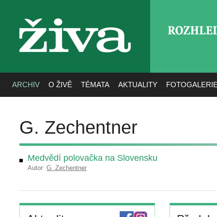
ROZHLE
živa
ARCHIV
O ŽIVĚ
TÉMATA
AKTUALITY
FOTOGALERI
G. Zechentner
Medvědí polovačka na Slovensku
Autor:
G. Zechentner