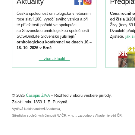
Aktuality
Předpla
Česká společnost ornitologická v letošním
Cena ročního
roce slaví 100. výročí svého vzniku a při
od čísla 1/20
té příležitosti pořádá ve spolupráci
Živy (tedy 59 
se Slovenskou ornitologickou společností
Dvouleté předp
SOS/BirdLife Slovensko
jubilejní
Zjistěte,
jak s
ornitologickou konferenci ve dnech 16.–
18. 10. 2026 v Brně
.
Podrobnější informace ke konferenci
... více aktualit ...
naleznete zde:
https://www.birdlife.cz/konference-2026/
Registrovat se můžete do 6. září.
Upozorňujeme, že termín pro odeslání
© 2026
Časopis ŽIVA
– Rozhled v oboru veškeré přírody.
abstraktu přihlášené přednášky nebo
posteru je už 30. června.
Založil roku 1853 J. E. Purkyně.
Vydává Nakladatelství Academia,
Středisko společných činností AV ČR, v. v. i., za podpory Akademie věd ČR.