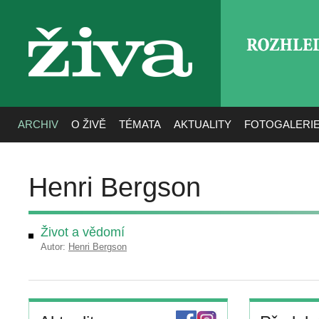
ROZHLE
živa
ARCHIV
O ŽIVĚ
TÉMATA
AKTUALITY
FOTOGALERI
Henri Bergson
Život a vědomí
Autor:
Henri Bergson