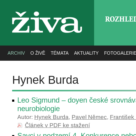
ROZHLE
živa
ARCHIV
O ŽIVĚ
TÉMATA
AKTUALITY
FOTOGALERI
Hynek Burda
Leo Sigmund – doyen české srovnáv
neurobiologie
Autor:
Hynek Burda
,
Pavel Němec
,
František
Článek v PDF ke stažení
Savci v podzemí 4. Konkurence neb