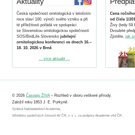
Aktuality
Předpla
Česká společnost ornitologická v letošním
Cena ročního
roce slaví 100. výročí svého vzniku a při
od čísla 1/20
té příležitosti pořádá ve spolupráci
Živy (tedy 59 
se Slovenskou ornitologickou společností
Dvouleté předp
SOS/BirdLife Slovensko
jubilejní
Zjistěte,
jak s
ornitologickou konferenci ve dnech 16.–
18. 10. 2026 v Brně
.
Podrobnější informace ke konferenci
... více aktualit ...
naleznete zde:
https://www.birdlife.cz/konference-2026/
Registrovat se můžete do 6. září.
Upozorňujeme, že termín pro odeslání
© 2026
Časopis ŽIVA
– Rozhled v oboru veškeré přírody.
abstraktu přihlášené přednášky nebo
posteru je už 30. června.
Založil roku 1853 J. E. Purkyně.
Vydává Nakladatelství Academia,
Středisko společných činností AV ČR, v. v. i., za podpory Akademie věd ČR.