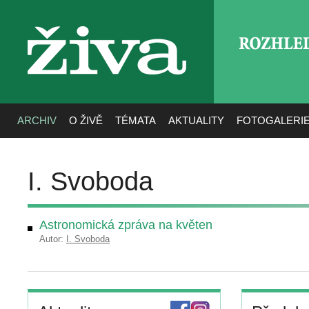
ROZHLE
živa
ARCHIV
O ŽIVĚ
TÉMATA
AKTUALITY
FOTOGALERI
I. Svoboda
Astronomická zpráva na květen
Autor:
I. Svoboda