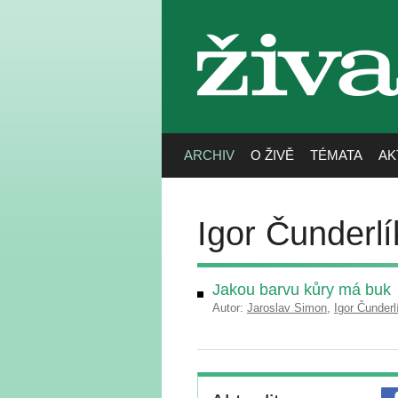
živa
ARCHIV
O ŽIVĚ
TÉMATA
AK
Igor Čunderlí
Jakou barvu kůry má buk
Autor:
Jaroslav Simon
,
Igor Čunderl