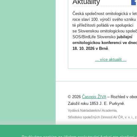
Aktuality
Česká společnost ornitologická v le
roce slaví 100. výročí svého vzniku 
té příležitosti pořádá ve spolupráci
se Slovenskou ornitologickou společ
SOS/BirdLife Slovensko
jubilejní
ornitologickou konferenci ve dnec
18. 10. 2026 v Brně
.
Podrobnější informace ke konferenc
... více aktualit ...
naleznete zde:
https://www.birdlife.cz/konference-2
Registrovat se můžete do 6. září.
Upozorňujeme, že termín pro odeslá
© 2026
Časopis ŽIVA
– Rozhled v obor
abstraktu přihlášené přednášky neb
posteru je už 30. června.
Založil roku 1853 J. E. Purkyně.
Vydává Nakladatelství Academia,
Středisko společných činností AV ČR, v. v. i.