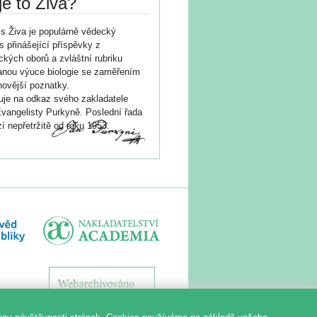
je to Živa?
s Živa je populárně vědecký
s přinášející příspěvky z
ických oborů a zvláštní rubriku
nou výuce biologie se zaměřením
novější poznatky.
je na odkaz svého zakladatele
vangelisty Purkyně. Poslední řada
í nepřetržitě od roku 1953.