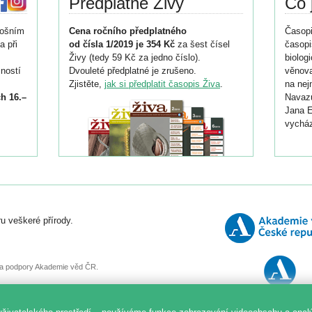
Předplatné Živy
Co 
tošním
Cena ročního předplatného
Časopi
a při
od čísla 1/2019 je 354 Kč
za šest čísel
časopi
Živy (tedy 59 Kč za jedno číslo).
biolog
ností
Dvouleté předplatné je zrušeno.
věnova
Zjistěte,
jak si předplatit časopis Živa
.
na nej
h 16.–
Navazu
Jana E
vycház
i
026/
ní
u veškeré přírody.
o
, za podpory Akademie věd ČR.