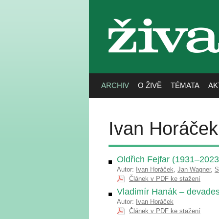
živa
ARCHIV
O ŽIVĚ
TÉMATA
AK
Ivan Horáček
Oldřich Fejfar (1931–2023
Autor:
Ivan Horáček
,
Jan Wagner
,
S
Článek v PDF ke stažení
Vladimír Hanák – devadesá
Autor:
Ivan Horáček
Článek v PDF ke stažení