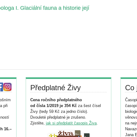
oga I. Glaciální fauna a historie její
Předplatné Živy
Co 
tošním
Cena ročního předplatného
Časopi
a při
od čísla 1/2019 je 354 Kč
za šest čísel
časopi
Živy (tedy 59 Kč za jedno číslo).
biolog
ností
Dvouleté předplatné je zrušeno.
věnova
Zjistěte,
jak si předplatit časopis Živa
.
na nej
h 16.–
Navazu
Jana E