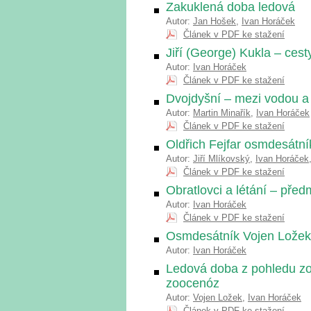
Zakuklená doba ledová
Autor:
Jan Hošek
,
Ivan Horáček
Článek v PDF ke stažení
Jiří (George) Kukla – ces
Autor:
Ivan Horáček
Článek v PDF ke stažení
Dvojdyšní – mezi vodou a
Autor:
Martin Minařík
,
Ivan Horáček
Článek v PDF ke stažení
Oldřich Fejfar osmdesátn
Autor:
Jiří Mlíkovský
,
Ivan Horáček
Článek v PDF ke stažení
Obratlovci a létání – pře
Autor:
Ivan Horáček
Článek v PDF ke stažení
Osmdesátník Vojen Ložek
Autor:
Ivan Horáček
Ledová doba z pohledu zool
zoocenóz
Autor:
Vojen Ložek
,
Ivan Horáček
Článek v PDF ke stažení