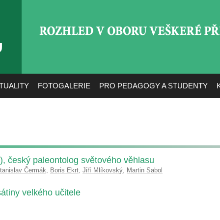
ROZHLED V OBORU VEŠ
TUALITY
FOTOGALERIE
PRO PEDAGOGY A STUDENTY
), český paleontolog světového věhlasu
tanislav Čermák
,
Boris Ekrt
,
Jiří Mlíkovský
,
Martin Sabol
tiny velkého učitele