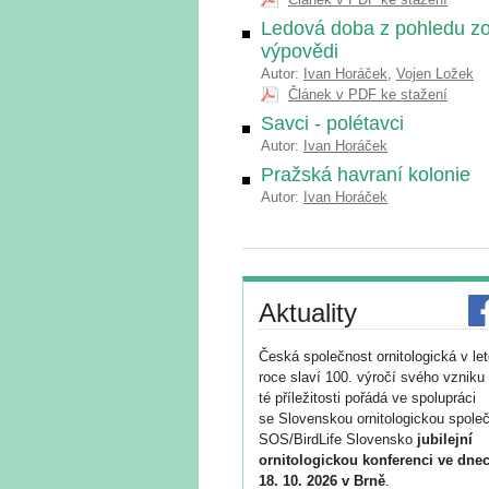
Ledová doba z pohledu zool
výpovědi
Autor:
Ivan Horáček
,
Vojen Ložek
Článek v PDF ke stažení
Savci - polétavci
Autor:
Ivan Horáček
Pražská havraní kolonie
Autor:
Ivan Horáček
Aktuality
Česká společnost ornitologická v le
roce slaví 100. výročí svého vzniku 
té příležitosti pořádá ve spolupráci
se Slovenskou ornitologickou společ
SOS/BirdLife Slovensko
jubilejní
ornitologickou konferenci ve dnec
18. 10. 2026 v Brně
.