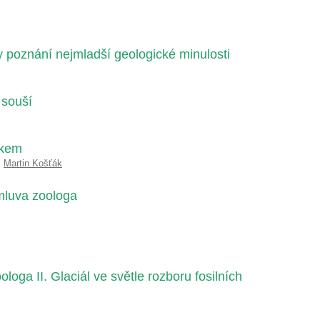
ty poznání nejmladší geologické minulosti
 souší
íkem
,
Martin Košťák
dmluva zoologa
oga II. Glaciál ve světle rozboru fosilních